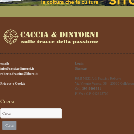
email:
Login
info@cacciaedintorni.it
Sitemap
roberto.frassine@libero.it
R&B MEDIA di Frassine Roberto
Privacy e Cookie
Via Vittorio Veneto, 38 – 25060 Collebeat
Cell.
393 9408881
P.IVA e C.F. 042325709
Cerca