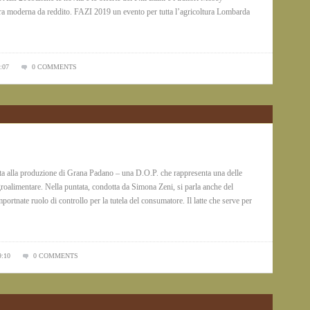
ura moderna da reddito. FAZI 2019 un evento per tutta l’agricoltura Lombarda
:07
0 COMMENTS
ta alla produzione di Grana Padano – una D.O.P. che rappresenta una delle
roalimentare. Nella puntata, condotta da Simona Zeni, si parla anche del
rtnate ruolo di controllo per la tutela del consumatore. Il latte che serve per
9:10
0 COMMENTS