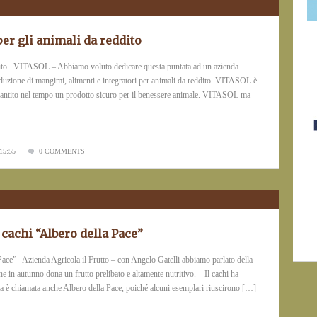
er gli animali da reddito
eddito VITASOL – Abbiamo voluto dedicare questa puntata ad un azienda
roduzione di mangimi, alimenti e integratori per animali da reddito. VITASOL è
garantito nel tempo un prodotto sicuro per il benessere animale. VITASOL ma
15:55
0 COMMENTS
 cachi “Albero della Pace”
 Pace” Azienda Agricola il Frutto – con Angelo Gatelli abbiamo parlato della
 in autunno dona un frutto prelibato e altamente nutritivo. – Il cachi ha
ta è chiamata anche Albero della Pace, poiché alcuni esemplari riuscirono […]