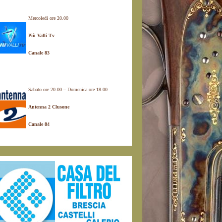
Mercoledì ore 20.00
Più Valli Tv
Canale 83
Sabato ore 20.00 – Domenica ore 18.00
Antenna 2 Clusone
Canale 84