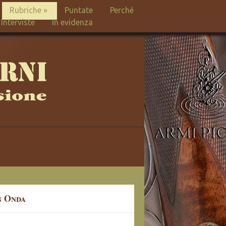
Rubriche
»
Puntate
Perché
Interviste
In evidenza
n Onda