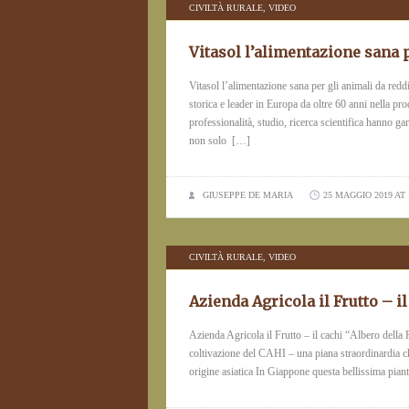
CIVILTÀ RURALE
,
VIDEO
Vitasol l’alimentazione sana p
Vitasol l’alimentazione sana per gli animali da r
storica e leader in Europa da oltre 60 anni nella p
professionalità, studio, ricerca scientifica hanno 
non solo […]
GIUSEPPE DE MARIA
25 MAGGIO 2019 AT 
CIVILTÀ RURALE
,
VIDEO
Azienda Agricola il Frutto – il
Azienda Agricola il Frutto – il cachi “Albero della
coltivazione del CAHI – una piana straordinardia che
origine asiatica In Giappone questa bellissima pian