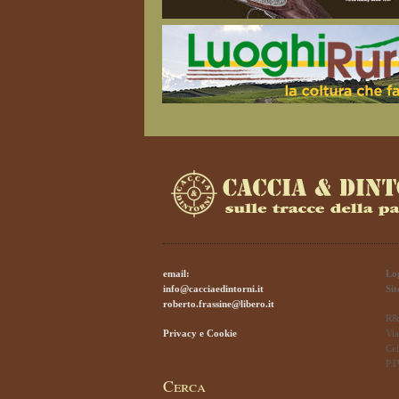
email:
Lo
info@cacciaedintorni.it
Si
roberto.frassine@libero.it
R&
Privacy e Cookie
Via
Cel
P.
Cerca