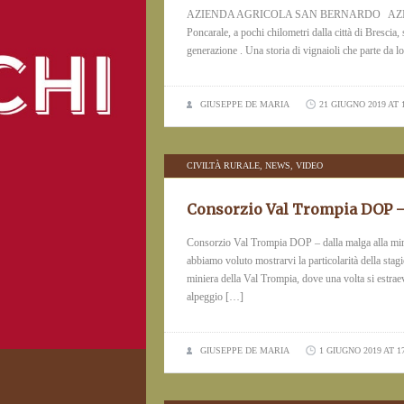
AZIENDA AGRICOLA SAN BERNARDO AZIEND
Poncarale, a pochi chilometri dalla città di Brescia, 
generazione . Una storia di vignaioli che parte da l
GIUSEPPE DE MARIA
21 GIUGNO 2019 AT 
CIVILTÀ RURALE
,
NEWS
,
VIDEO
Consorzio Val Trompia DOP – 
Consorzio Val Trompia DOP – dalla malga alla min
abbiamo voluto mostrarvi la particolarità della sta
miniera della Val Trompia, dove una volta si estraev
alpeggio […]
GIUSEPPE DE MARIA
1 GIUGNO 2019 AT 1