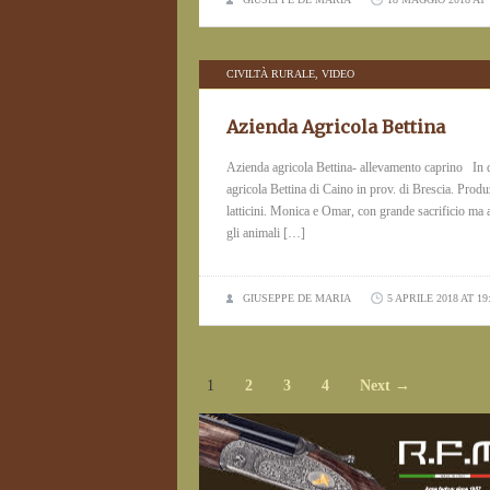
CIVILTÀ RURALE
,
VIDEO
Azienda Agricola Bettina
Azienda agricola Bettina- allevamento caprino In qu
agricola Bettina di Caino in prov. di Brescia. Produz
latticini. Monica e Omar, con grande sacrificio ma a
gli animali […]
GIUSEPPE DE MARIA
5 APRILE 2018 AT 19
1
2
3
4
Next →