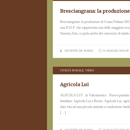
Bresciangrana: la produzion
Bresciangrana: la produzione di Grana Padano DOP
una D.O.P. che rappresenta una delle maggiori ecce
Simona Zeni, si parla anche del consorzio di tutela
GIUSEPPE DE MARIA
31 MAGGIO 2018 AT 
CIVILTÀ RURALE
,
VIDEO
Agricola Lui
AGICOLA LUI’ in Valcamonica Nuova puntata di Ci
familiare: Agricola Lui a Borno. Agricola Lui, agri
dato vita ad una piccola azienda a conduzione famili
[…]
GIUSEPPE DE MARIA
18 MAGGIO 2018 AT 