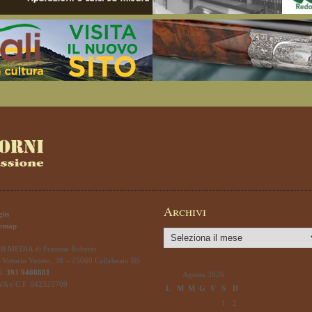
Archivi
gin
temap
Archivi
B MEDIA di Frassine Roberto
 Vittorio Veneto, 38 – 25060 Collebeato BS
l.
393 9408881
Agosto 2026
IVA e C.F. 042325709
L
M
M
G
V
S
D
1
2