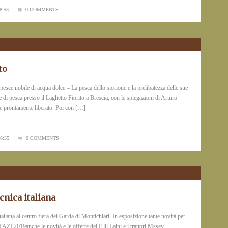
8:53
0 COMMENTS
to
esce nobile di acqua dolce – La pesca dello storione e la prelibatezza delle sue
 di pesca presso il Laghetto Fiorito a Brescia, con le spiegazioni di Arturo
ne prontamente liberato. Poi con […]
6:35
0 COMMENTS
cnica italiana
iana al centro fiera del Garda di Montichiari. In esposizione tante novità per
AZI 2019anche le novità e le offerte dei F.lli Laini e i trattori Mssey