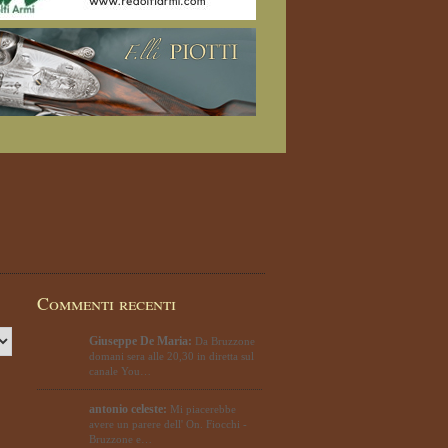
Commenti recenti
Giuseppe De Maria:
Da Bruzzone
domani sera alle 20,30 in diretta sul
canale You…
antonio celeste:
Mi piacerebbe
avere un parere dell' On. Fiocchi -
Bruzzone e…