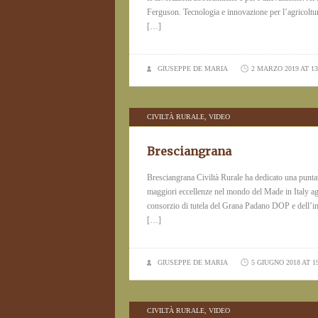
Ferguson. Tecnologia e innovazione per l’agricolt
[…]
GIUSEPPE DE MARIA
2 MARZO 2019 AT 13
CIVILTÀ RURALE
,
VIDEO
Bresciangrana
Bresciangrana Civiltà Rurale ha dedicato una punta
maggiori eccellenze nel mondo del Made in Italy ag
consorzio di tutela del Grana Padano DOP e dell’impo
[…]
GIUSEPPE DE MARIA
5 GIUGNO 2018 AT 1
CIVILTÀ RURALE
,
VIDEO