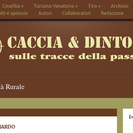
Cinofilia
»
Turismo Venatorio
»
Tiro
»
Archivio
tti e sponsor
Autori
Collaboratori
Redazione
tà Rurale
I
NARDO