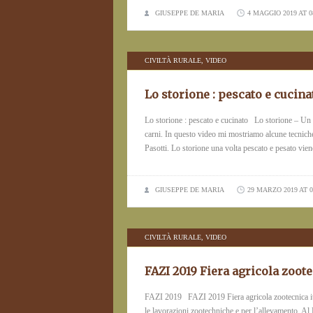
GIUSEPPE DE MARIA
4 MAGGIO 2019 AT 0
CIVILTÀ RURALE
,
VIDEO
Lo storione : pescato e cucina
Lo storione : pescato e cucinato Lo storione – Un p
carni. In questo video mi mostriamo alcune tecniche
Pasotti. Lo storione una volta pescato e pesato vie
GIUSEPPE DE MARIA
29 MARZO 2019 AT 0
CIVILTÀ RURALE
,
VIDEO
FAZI 2019 Fiera agricola zoote
FAZI 2019 FAZI 2019 Fiera agricola zootecnica ital
le lavorazioni zootechniche e per l’allevamento. Al F