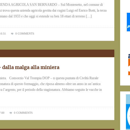
A AGRICOLA SAN BERNARDO – Sul Montenetto, nel comune di
si trova questa azienda agricola gestita dai cugini Luigi ed Enrico Botti, la terza
ontano dal 1933 e che oggi si estende su ben 18 ettari di terreno […]
16:51
0 COMMENTS
dalla malga alla miniera
iera. Consorzio Val Trompia DOP – n questa puntata di Civiltà Rurale
gionatura di questo formaggio, che riposa almeno oltre un anno in un’antica
a l’argento, per il periodo della stagionatura. Abbiamo seguito le vacche in
7:00
0 COMMENTS