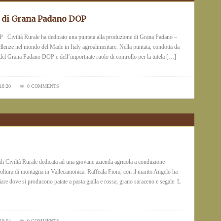
e di Grana Padano DOP
 Civiltà Rurale ha dedicato una puntata alla produzione di Grana Padano –
llenze nel mondo del Made in Italy agroalimentare. Nella puntata, condotta da
 del Grana Padano DOP e dell’importnate ruolo di controllo per la tutela […]
18:20
0 COMMENTS
viltà Rurale dedicata ad una giovane azienda agricola a conduzione
coltura di montagna in Vallecamonica. Raffeala Fiora, con il marito Angelo ha
are dove si producono patate a pasta gialla e rossa, grano saraceno e segale. L
19:04
0 COMMENTS