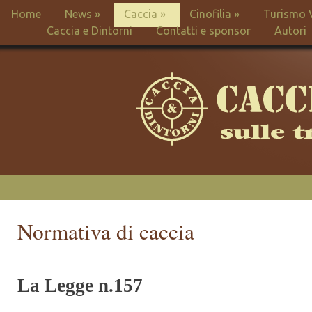
Home
News
»
Caccia
»
Cinofilia
»
Turismo 
Caccia e Dintorni
Contatti e sponsor
Autori
Normativa di caccia
La Legge n.157