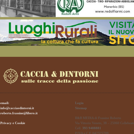
email:
Login
info@cacciaedintorni.it
Sitemap
roberto.frassine@libero.it
R&B MEDIA di Frassine Roberto
Privacy e Cookie
Via Vittorio Veneto, 38 – 25060 Collebeat
Cell.
393 9408881
P.IVA e C.F. 042325709