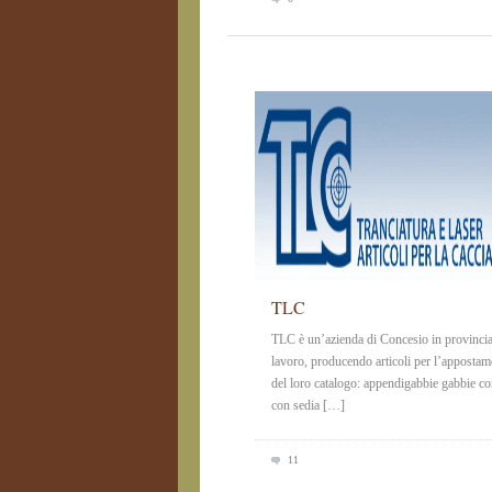
TLC
TLC è un’azienda di Concesio in provincia di
lavoro, producendo articoli per l’appostam
del loro catalogo: appendigabbie gabbie con
con sedia […]
11