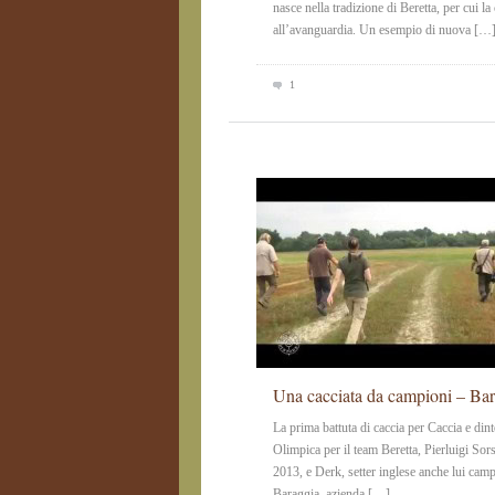
nasce nella tradizione di Beretta, per cui l
all’avanguardia. Un esempio di nuova […
1
Una cacciata da campioni – Bar
La prima battuta di caccia per Caccia e din
Olimpica per il team Beretta, Pierluigi So
2013, e Derk, setter inglese anche lui camp
Baraggia, azienda […]