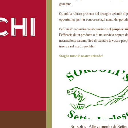
generare.
Quindi la rubrica presenta nel dettaglio aziende di 
opportunità, per far conoscere agli utenti del portale
Per questo la vostra collaborazione nel
proporci n
l’efficacia di un prodotto o di un servizio oppure de
trasmissione saranno lieti di valutare le vostre prop
inserire nel nostro portale!
Sfoglia tutte le nostre aziende!
Sorsoli’s- Allevamento di Setter