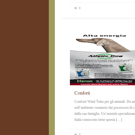
0
Conforti
Conforti Wind Tutto per gli animali. Da ann
nell’ambiente venatorio dai possessori di 
dalla sua famiglia. Un’azienda specializzata 
Italia conoscono bene questa […]
0