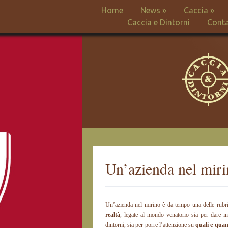
Home
News
»
Caccia
»
Caccia e Dintorni
Conta
Un’azienda nel mir
Un’azienda nel mirino è da tempo una delle rubri
realtà
, legate al mondo venatorio sia per dare inf
dintorni, sia per porre l’attenzione su
quali e quan