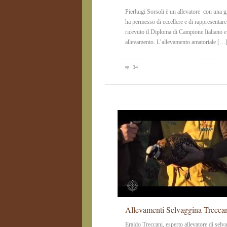
Pierluigi Sorsoli è un allevatore con una 
ha permesso di eccellere e di rappresentar
ricevuto il Diploma di Campione Italiano e 
allevamento. L’allevamento amatoriale […
34
Allevamenti Selvaggina Trecca
Eraldo Treccani, esperto allevatore di selva