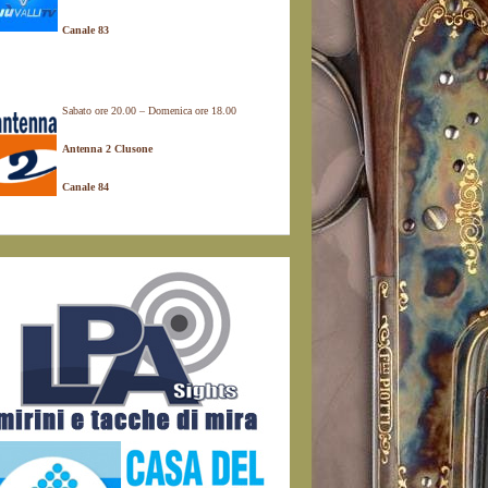
Canale 83
Sabato ore 20.00 – Domenica ore 18.00
Antenna 2 Clusone
Canale 84