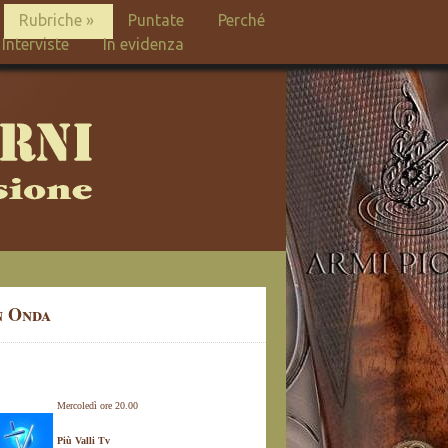
Rubriche
»
Puntate
Perché
Interviste
In evidenza
n Onda
Mercoledì ore 20.00
Più Valli Tv