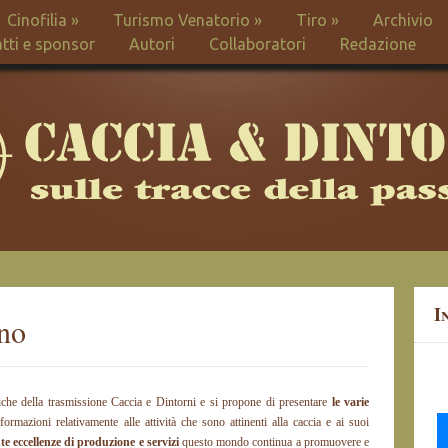
Cinofilia
»
Turismo Venatorio
»
Tiro
»
Archivio
tti e sponsor
Autori
Collaboratori
Redazione
I
ino
che della trasmissione Caccia e Dintorni e si propone di presentare
le varie
ormazioni relativamente alle attività che sono attinenti alla caccia e ai suoi
te eccellenze di produzione e servizi
questo mondo continua a promuovere e