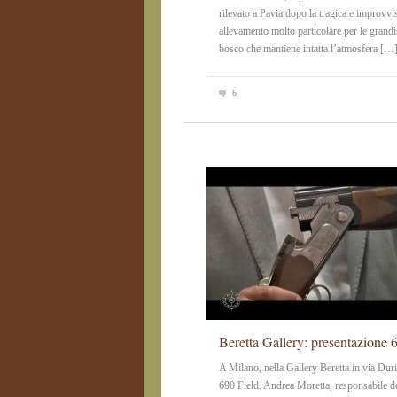
rilevato a Pavia dopo la tragica e improvv
allevamento molto particolare per le grandi
bosco che mantiene intatta l’atmosfera […
6
Beretta Gallery: presentazione 
A Milano, nella Gallery Beretta in via Duri
690 Field. Andrea Moretta, responsabile del