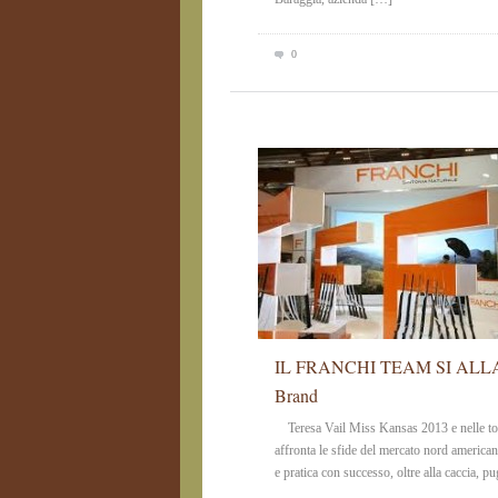
0
IL FRANCHI TEAM SI ALLARGA:
Brand
Teresa Vail Miss Kansas 2013 e nelle top
affronta le sfide del mercato nord america
e pratica con successo, oltre alla caccia, p