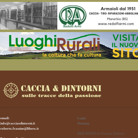
email:
Login
info@cacciaedintorni.it
Sitemap
roberto.frassine@libero.it
R&B MEDIA di Frassine Roberto