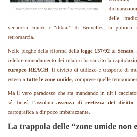
dichiarazion
Divieto piombo: senza mappe certe è la trappola perfetta
delle tradi
venatoria contro i “diktat” di Bruxelles, la politica 
retromarcia.
Nelle pieghe della riforma della l
egge 157/92
al
Senato
,
celebre emendamento dei relatori ha sancito la capitolazio
europeo REACH
. Il divieto di utilizzo e trasporto di 
esteso a
tutte le zone umide
, comprese quelle temporanee
Ma il vero paradosso che sta mandando in tilt i cacciator
sé, bensì l’assoluta
assenza di certezza del diritto
c
cartografica a dir poco imbarazzante.
La trappola delle “zone umide non 