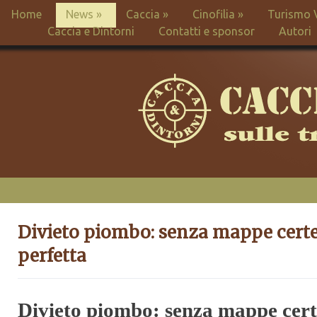
Home
News
»
Caccia
»
Cinofilia
»
Turismo 
Caccia e Dintorni
Contatti e sponsor
Autori
Divieto piombo: senza mappe certe
perfetta
Divieto piombo: senza mappe certe