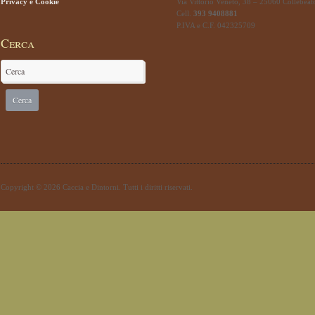
Privacy e Cookie
Via Vittorio Veneto, 38 – 25060 Collebeat
Cell.
393 9408881
P.IVA e C.F. 042325709
Cerca
Copyright © 2026 Caccia e Dintorni. Tutti i diritti riservati.