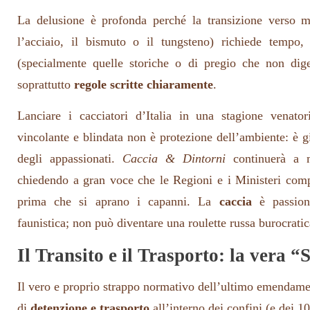
La delusione è profonda perché la transizione verso ma
l’acciaio, il bismuto o il tungsteno) richiede tempo
(specialmente quelle storiche o di pregio che non dige
soprattutto
regole scritte chiaramente
.
Lanciare i cacciatori d’Italia in una stagione venator
vincolante e blindata non è protezione dell’ambiente: è g
degli appassionati.
Caccia & Dintorni
continuerà a mo
chiedendo a gran voce che le Regioni e i Ministeri comp
prima che si aprano i capanni. La
caccia
è passione
faunistica; non può diventare una roulette russa burocratic
Il Transito e il Trasporto: la vera “
Il vero e proprio strappo normativo dell’ultimo emendamen
di
detenzione e trasporto
all’interno dei confini (e dei 1