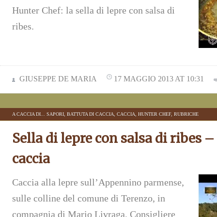
Hunter Chef: la sella di lepre con salsa di
ribes.
GIUSEPPE DE MARIA
17 MAGGIO 2013 AT 10:31
A CACCIA DI... SAPORI
,
BATTUTA DI CACCIA
,
CACCIA
,
HUNTER CHEF
,
RUBRICHE
Sella di lepre con salsa di ribes –
caccia
Caccia alla lepre sull’Appennino parmense,
sulle colline del comune di Terenzo, in
compagnia di Mario Livraga, Consigliere