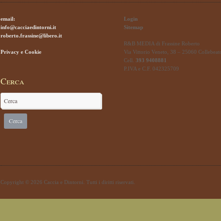
email:
Login
info@cacciaedintorni.it
Sitemap
roberto.frassine@libero.it
R&B MEDIA di Frassine Roberto
Privacy e Cookie
Via Vittorio Veneto, 38 – 25060 Collebeat
Cell.
393 9408881
P.IVA e C.F. 042325709
Cerca
Copyright © 2026 Caccia e Dintorni. Tutti i diritti riservati.