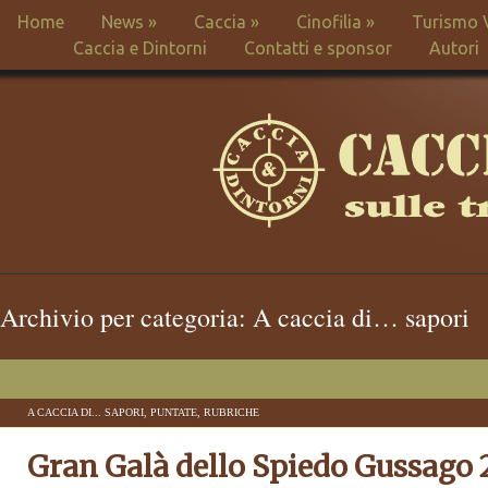
Home
News
»
Caccia
»
Cinofilia
»
Turismo 
Caccia e Dintorni
Contatti e sponsor
Autori
Archivio per categoria: A caccia di… sapori
A CACCIA DI... SAPORI
,
PUNTATE
,
RUBRICHE
Gran Galà dello Spiedo Gussago 