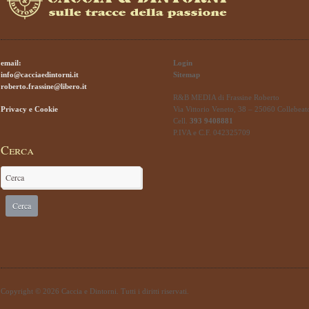
email:
Login
info@cacciaedintorni.it
Sitemap
roberto.frassine@libero.it
R&B MEDIA di Frassine Roberto
Privacy e Cookie
Via Vittorio Veneto, 38 – 25060 Collebeat
Cell.
393 9408881
P.IVA e C.F. 042325709
Cerca
Copyright © 2026 Caccia e Dintorni. Tutti i diritti riservati.