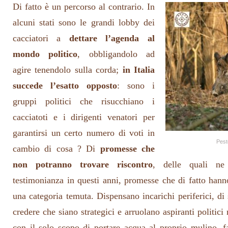
Di fatto è un percorso al contrario. In
alcuni stati sono le grandi lobby dei
cacciatori a
dettare l’agenda al
mondo politico
, obbligandolo ad
agire tenendolo sulla corda;
in Italia
succede l’esatto opposto
: sono i
gruppi politici che risucchiano i
cacciatoti e i dirigenti venatori per
garantirsi un certo numero di voti in
Pest
cambio di cosa ? Di
promesse che
non potranno trovare riscontro
, delle quali n
testimonianza in questi anni, promesse che di fatto hann
una categoria temuta. Dispensano incarichi periferici, di
credere che siano strategici e arruolano aspiranti politici n
con il solo scopo di portare acqua al proprio mulino, f