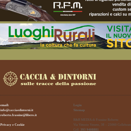
email:
Login
info@cacciaedintorni.it
Sitemap
roberto.frassine@libero.it
R&B MEDIA di Frassine Roberto
Privacy e Cookie
Via Vittorio Veneto, 38 – 25060 Collebeat
Cell.
393 9408881