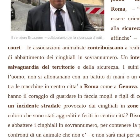
Roma
, – “
essere orien
alla
sicurez
affinche’ –
Il senatore Bruzzone – collaboriamo per la sicurezza di tutti !
court
– le associazioni animaliste
contribuiscano
a real
di abbattimento dei cinghiali in sovrannumero. Un
int
salvaguardia del territorio
e della sicurezza. I suin
l’uomo, non si allontanano con un battito di mani o un 
tra le macchine in centro citta’ a
Roma
come a
Genova
.
hanno il coraggio di guardare in faccia mogli e figli di
un incidente stradale
provocato dai cinghiali in
zone
coloro che sono stati aggrediti e feriti in centro città? Bis
e abbattere i cinghiali in sovrannumero, per contenere la p
confronti di un animale che non e’ – e non sarà mai per s