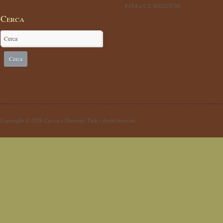
P.IVA e C.F. 042325709
Cerca
Copyright © 2026 Caccia e Dintorni. Tutti i diritti riservati.