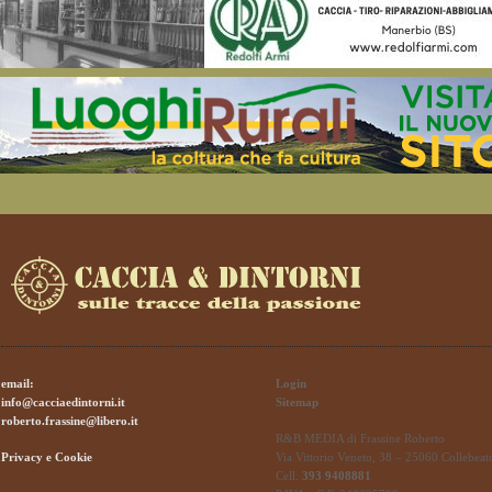
email:
Login
info@cacciaedintorni.it
Sitemap
roberto.frassine@libero.it
R&B MEDIA di Frassine Roberto
Privacy e Cookie
Via Vittorio Veneto, 38 – 25060 Collebeat
Cell.
393 9408881