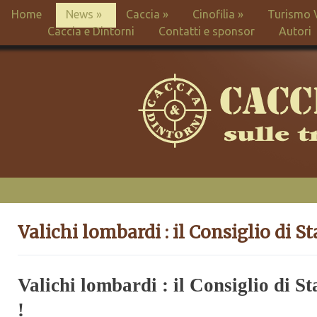
Home
News
»
Caccia
»
Cinofilia
»
Turismo 
Caccia e Dintorni
Contatti e sponsor
Autori
Valichi lombardi : il Consiglio di 
Valichi lombardi : il Consiglio di
!