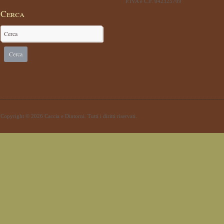
P.IVA e C.F. 042325709
Cerca
Copyright © 2026 Caccia e Dintorni. Tutti i diritti riservati.