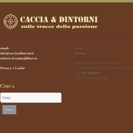
email:
Login
info@cacciaedintorni.it
Sitemap
roberto.frassine@libero.it
R&B MEDIA di Frassine Roberto
Privacy e Cookie
Via Vittorio Veneto, 38 – 25060 Collebeat
Cell.
393 9408881
P.IVA e C.F. 042325709
Cerca