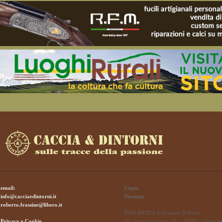
email:
Login
info@cacciaedintorni.it
Sitemap
roberto.frassine@libero.it
R&B MEDIA di Frassine Roberto
Privacy e Cookie
Via Vittorio Veneto, 38 – 25060 Collebeat