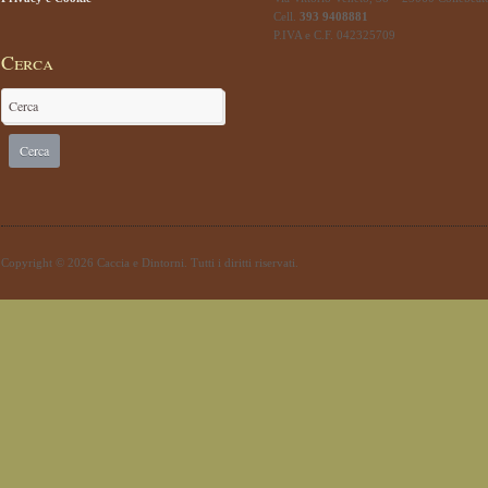
Cell.
393 9408881
P.IVA e C.F. 042325709
Cerca
Copyright © 2026 Caccia e Dintorni. Tutti i diritti riservati.