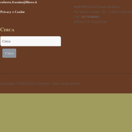
roberto.frassine@libero.it
R&B MEDIA di Frassine Roberto
Privacy e Cookie
Via Vittorio Veneto, 38 – 25060 Collebeat
Cell.
393 9408881
P.IVA e C.F. 042325709
Cerca
Copyright © 2026 Caccia e Dintorni. Tutti i diritti riservati.