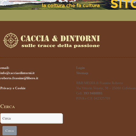
email:
Login
info@cacciaedintorni.it
Sitemap
roberto.frassine@libero.it
R&B MEDIA di Frassine Roberto
Privacy e Cookie
Via Vittorio Veneto, 38 – 25060 Collebeat
Cell.
393 9408881
P.IVA e C.F. 042325709
Cerca