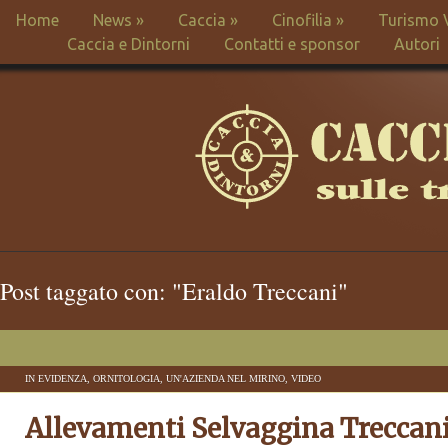
Home
News
»
Caccia
»
Cinofilia
»
Turismo 
Caccia e Dintorni
Contatti e sponsor
Autori
Post taggato con: "Eraldo Treccani"
IN EVIDENZA
,
ORNITOLOGIA
,
UN'AZIENDA NEL MIRINO
,
VIDEO
Allevamenti Selvaggina Treccan