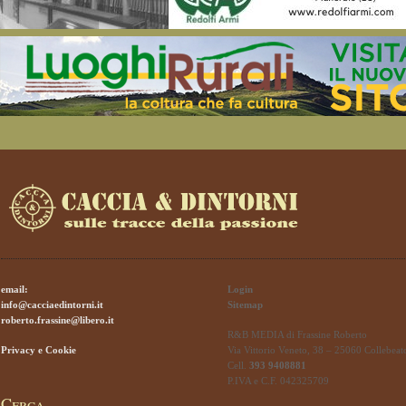
email:
Login
info@cacciaedintorni.it
Sitemap
roberto.frassine@libero.it
R&B MEDIA di Frassine Roberto
Privacy e Cookie
Via Vittorio Veneto, 38 – 25060 Collebeat
Cell.
393 9408881
P.IVA e C.F. 042325709
Cerca