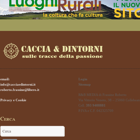
email:
Login
info@cacciaedintorni.it
Sitemap
roberto.frassine@libero.it
R&B MEDIA di Frassine Roberto
Privacy e Cookie
Via Vittorio Veneto, 38 – 25060 Collebeat
Cell.
393 9408881
P.IVA e C.F. 042325709
Cerca