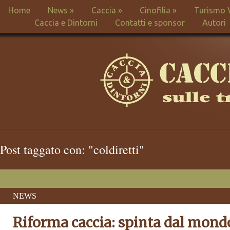
Home
News
»
Caccia
»
Cinofilia
»
Turismo 
Caccia e Dintorni
Contatti e sponsor
Autori
Post taggato con: "coldiretti"
NEWS
Riforma caccia: spinta dal mond