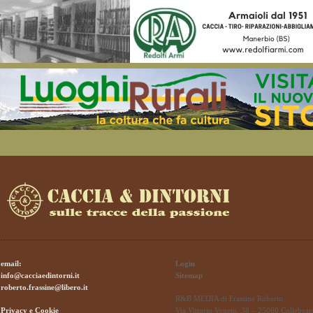
email:
Login
info@cacciaedintorni.it
Sitemap
roberto.frassine@libero.it
R&B MEDIA di Frassine Roberto
Privacy e Cookie
Via Vittorio Veneto, 38 – 25060 Collebeat