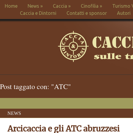
Home
News
»
Caccia
»
Cinofilia
»
Turismo 
Caccia e Dintorni
Contatti e sponsor
Autori
Post taggato con: "ATC"
NEWS
Arcicaccia e gli ATC abruzzesi