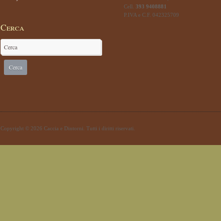
Cell.
393 9408881
P.IVA e C.F. 042325709
Cerca
Copyright © 2026 Caccia e Dintorni. Tutti i diritti riservati.