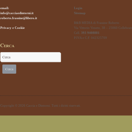
email:
Login
info@cacciaedintorni.it
Sitemap
roberto.frassine@libero.it
R&B MEDIA di Frassine Roberto
Privacy e Cookie
Via Vittorio Veneto, 38 – 25060 Collebeat
Cell.
393 9408881
P.IVA e C.F. 042325709
Cerca
Copyright © 2026 Caccia e Dintorni. Tutti i diritti riservati.