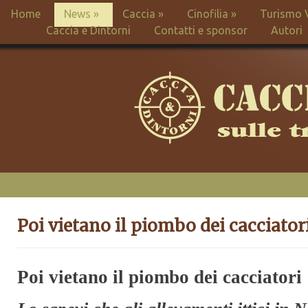
Home
News
»
Caccia
»
Cinofilia
»
Turismo 
Caccia e Dintorni
Contatti e sponsor
Autori
Poi vietano il piombo dei cacciator
Poi vietano il piombo dei cacciatori