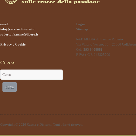
email:
Login
info@cacciaedintorni.it
Sitemap
roberto.frassine@libero.it
R&B MEDIA di Frassine Roberto
Privacy e Cookie
Via Vittorio Veneto, 38 – 25060 Collebeat
Cell.
393 9408881
P.IVA e C.F. 042325709
Cerca
Copyright © 2026 Caccia e Dintorni. Tutti i diritti riservati.