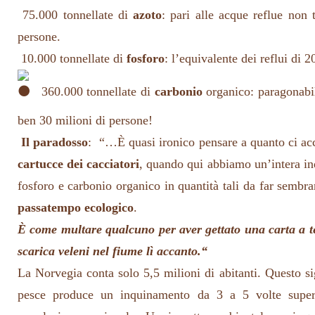
75.000 tonnellate di
azoto
: pari alle acque reflue non t
persone.
10.000 tonnellate di
fosforo
: l’equivalente dei reflui di 
360.000 tonnellate di
carbonio
organico: paragonabil
ben 30 milioni di persone!
Il paradosso
:
“…
È quasi ironico pensare a quanto ci a
cartucce dei cacciatori
,
quando qui abbiamo un’intera ind
fosforo e carbonio organico in quantità tali da far sembra
passatempo ecologico
.
È come multare qualcuno per aver gettato una carta a t
scarica veleni nel fiume lì accanto.
“
La Norvegia conta solo 5,5 milioni di abitanti. Questo sig
pesce produce un inquinamento da 3 a 5 volte superio