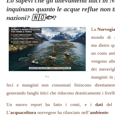
Lo sapevi che gli allevamenti ittici in 
inquinano quanto le acque reflue non tr
nazioni?
🇳🇴🐟?
La
Norvegi
mondo di
ma dietro q
un costo amb
vengono alle
dei meravigl
mangimi in p
Poi
feci e mangimi non consumati finiscono direttament
generando fanghi ittici che riducono drasticamente i livell
Un nuovo report ha fatto i conti, e i
dati
del 
L’
acquacoltura
norvegese ha rilasciato nell’
ambiente
: