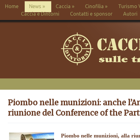
Home
News
»
Caccia
»
Cinofilia
»
Turismo 
Caccia e Dintorni
Contatti e sponsor
Autori
Piombo nelle munizioni: anche l’A
riunione del Conference of the Parti
Piombo nelle munizioni, alla ri