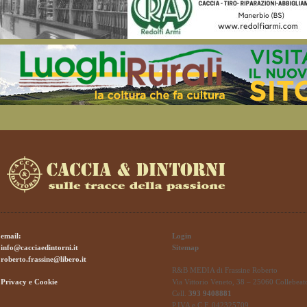
email:
Login
info@cacciaedintorni.it
Sitemap
roberto.frassine@libero.it
R&B MEDIA di Frassine Roberto
Privacy e Cookie
Via Vittorio Veneto, 38 – 25060 Collebeat
Cell.
393 9408881
P.IVA e C.F. 042325709