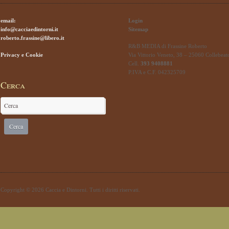
email:
Login
info@cacciaedintorni.it
Sitemap
roberto.frassine@libero.it
R&B MEDIA di Frassine Roberto
Privacy e Cookie
Via Vittorio Veneto, 38 – 25060 Collebeat
Cell.
393 9408881
P.IVA e C.F. 042325709
Cerca
Copyright © 2026 Caccia e Dintorni. Tutti i diritti riservati.