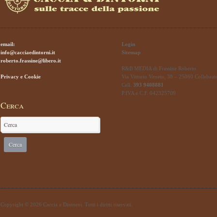
email:
Login
info@cacciaedintorni.it
Sitemap
roberto.frassine@libero.it
R&B MEDIA di Frassine Roberto
Privacy e Cookie
Via Vittorio Veneto, 38 – 25060 Collebeat
Cell.
393 9408881
P.IVA e C.F. 042325709
Cerca
Copyright © 2026 Caccia e Dintorni. Tutti i diritti riservati.