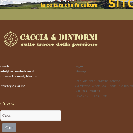
email:
Login
info@cacciaedintorni.it
Sitemap
roberto.frassine@libero.it
R&B MEDIA di Frassine Roberto
Privacy e Cookie
Via Vittorio Veneto, 38 – 25060 Collebeat
Cell.
393 9408881
P.IVA e C.F. 042325709
Cerca