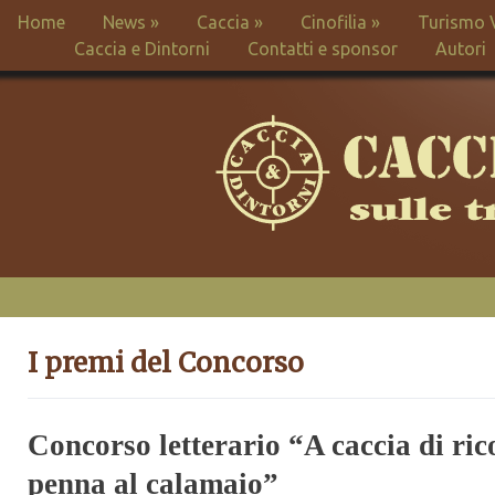
Home
News
»
Caccia
»
Cinofilia
»
Turismo 
Caccia e Dintorni
Contatti e sponsor
Autori
I premi del Concorso
Concorso letterario “A caccia di ric
penna al calamaio”