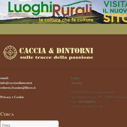
email:
Login
info@cacciaedintorni.it
Sitemap
roberto.frassine@libero.it
R&B MEDIA di Frassine Roberto
Privacy e Cookie
Via Vittorio Veneto, 38 – 25060 Collebeat
Cell.
393 9408881
P.IVA e C.F. 042325709
Cerca