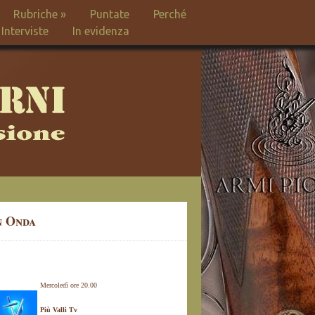
Rubriche
»
Puntate
Perché
Interviste
In evidenza
n Onda
Mercoledì ore 20.00
Più Valli Tv