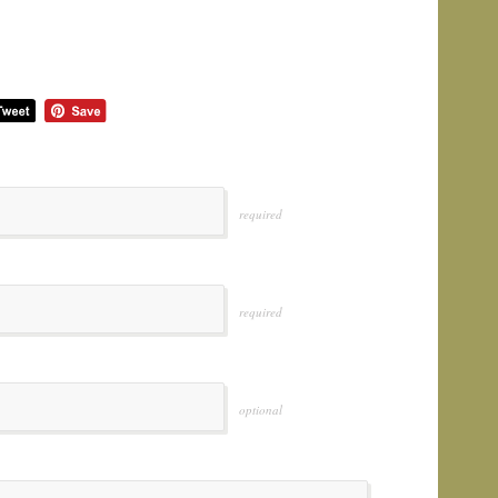
required
required
optional