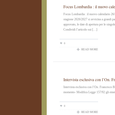
Focus Lombardia : il nuovo cal
Focus Lombardia : il nuovo calendario 
stagione 2026/2027 si avvicina a grandi pas
approvato, le date di apertura per le singol
Condividi l’articolo sui […]
0
READ MORE
Intervista esclusiva con l’On. 
Intervista esclusiva con l’On. Francesco B
momento- Modifica Legge 157/92 gli emendam
0
READ MORE