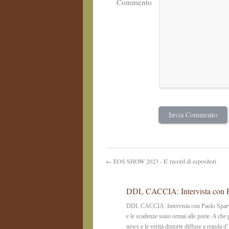
Commento
← EOS SHOW 2023 - E' record di espositori
DDL CACCIA: Intervista con Pa
DDL CACCIA: Intervista con Paolo Sparvo
e le scadenze sono ormai alle porte. A che
news e le verità distorte diffuse a regola d