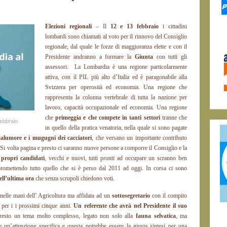
Elezioni regionali
– Il
12 e 13 febbraio
i cittadini
lombardi sono chiamati al voto per il rinnovo del Consiglio
regionale, dal quale le forze di maggioranza elette e con il
Presidente andranno a formare la
Giunta
con tutti gli
assessori. La Lombardia è una regione particolarmente
attiva, con il PIL più alto d’Italia ed è paragonabile alla
Svizzera per operosità ed economia. Una regione che
rappresenta la colonna vertebrale di tutta la nazione per
lavoro, capacità occupazionale ed economia. Una regione
che
primeggia e che compete in tanti settori
tranne che
febbraio
in quello della pratica venatoria, nella quale si sono pagate
alumore e i mugugni dei cacciatori
, che versano un importante contributo
le. Si volta pagina e presto ci saranno nuove persone a comporre il Consiglio e la
i
propri candidati
, vecchi e nuovi, tutti pronti ad occupare un scranno ben
a, promettendo tutto quello che si è perso dal 2011 ad oggi. In corsa ci sono
ell’ultima ora
che senza scrupoli chiedono voti.
nelle mani dell’ Agricoltura ma affidata ad un
sottosegretario
con il compito
a per i i prossimi cinque anni.
Un referente che avrà nel Presidente il suo
resto un tema molto complesso, legato non solo alla
fauna selvatica
, ma
e un’attenzione specifica e questa potrebbe essere la giusta sintesi per una