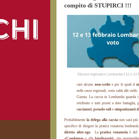
compito di STUPIRCI !!!
Elezioni regionali in Lombardia il 12 e 13 
care alcune
non-scelte
e per le quali il
m
nelle casse regionali, sono saliti alle stel
Giunta. La caccia in Lombardia guarda 
retribuito e tutti pronti a dare battagli
cacciatori
,
pseudo-tali
e
simpatizzanti d
Probabilmente
la delega alla caccia
non sarà più 
specifico di dirigere la pratica venatoria lombard
diretto alter-ego
. La
pratica venatoria
è del 
all’
ambiente
e alla
biodiversità
, che meriterebb