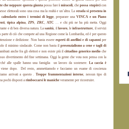
te che neppure questa giunta
possa fare
i miracoli
, che
possa stupirci
con
sse elettorali sono una cosa ma la realtà e un’altra. La
strada si presenta in
il
calendario entro i termini di legge
, preparare una
VINCA e un Piano
nti
,
tipica alpina
,
ZPS
,
ZRC
,
ATC
… e chi più ne ha più metta. Oggi
tante e di ben diversa natura. La
sanità
, il
lavoro
, le
infrastrutture
, il servizi
parte di ciò che compete ad una Regione come la Lombardia, ed è per questo
 attenzione e dedizione. Non basta essere
esperti di anellini e di capanni
per
olo il minimo sindacale. Come non basta il
presenzialismo a cene e tagli di
ambiati anche fra gli elettori e non esiste più il
cittadino generico medio
che
 suo divertimento del fine settimana. Oggi la gente che vota non pensa con la
rché alle spalle hanno una famiglia un lavoro da sostenere.
La caccia è
 viene dopo. Del resto, ammettiamolo e facciamo un esame di coscienza
iamo arrivati a questo .
Troppe frammentazioni interne
, nessun tipo di
 ma pochi disposti a
rimboccarsi le maniche
veramente per ricostruire.