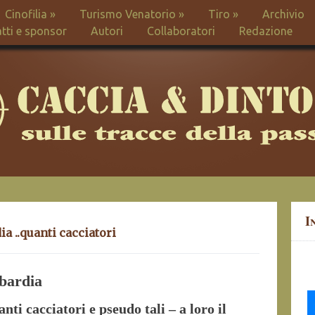
Cinofilia
»
Turismo Venatorio
»
Tiro
»
Archivio
tti e sponsor
Autori
Collaboratori
Redazione
I
a ..quanti cacciatori
mbardia
anti cacciatori e pseudo tali – a loro il