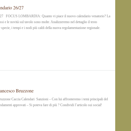
endario 26/27
26/27 FOCUS LOMBARDIA: Quanto vi piace il nuovo calendario venatorio? La
si e le novità sul tavolo sono molte. Analizzeremo nel dettaglio il testo
e specie, i tempi e i nodi più caldi della nuova regolamentazione regionale.
Francesco Bruzzone
ruzzone Caccia Calendari Sanzioni – Con lui affronteremo i temi principali del
enti approvati – Si poteva fare di più ? Condividi l’articolo sui social!