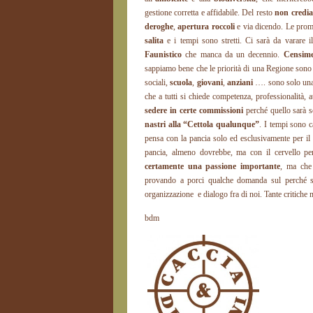
gestione corretta e affidabile. Del resto
non credia
deroghe
,
apertura roccoli
e via dicendo. Le prome
salita
e i tempi sono stretti. Ci sarà da varare 
Faunistico
che manca da un decennio.
Censime
sappiamo bene che le priorità di una Regione sono 
sociali,
scuola
,
giovani
,
anziani
…. sono solo una 
che a tutti si chiede competenza, professionalità,
sedere in certe commissioni
perché quello sarà s
nastri alla “Cettola qualunque”
. I tempi sono c
pensa con la pancia solo ed esclusivamente per il
pancia, almeno dovrebbe, ma con il cervello pe
certamente una passione importante
, ma che
provando a porci qualche domanda sul perché s
organizzazione e dialogo fra di noi. Tante critiche
bdm