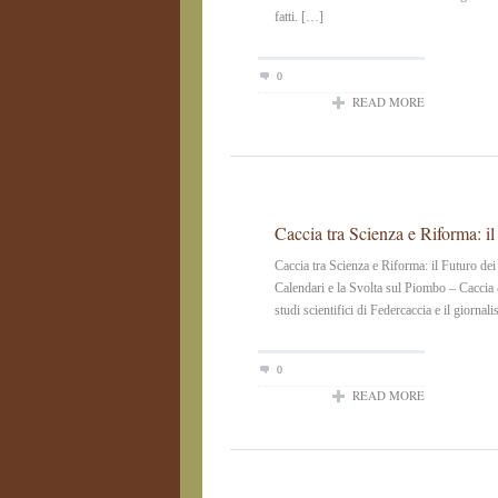
fatti. […]
0
READ MORE
Caccia tra Scienza e Riforma: il
Caccia tra Scienza e Riforma: il Futuro de
Calendari e la Svolta sul Piombo – Caccia &
studi scientifici di Federcaccia e il giorna
0
READ MORE