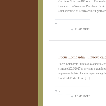
Caccia tra Scienza e Riforma: il Futuro de
Calendari e la Svolta sul Piombo – Caccia &
studi scientifici di Federcaccia e il giorna
0
READ MORE
Focus Lombardia : il nuovo cal
Focus Lombardia : il nuovo calendario 
stagione 2026/2027 si avvicina a grandi pas
approvato, le date di apertura per le singol
Condividi l’articolo sui […]
0
READ MORE