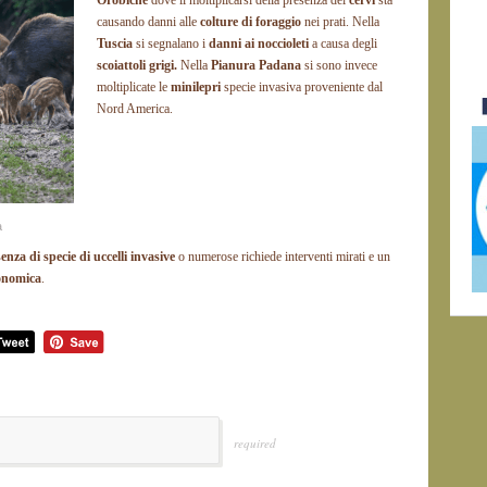
Orobiche
dove il moltiplicarsi della presenza dei
cervi
sta
causando danni alle
colture di foraggio
nei prati. Nella
Tuscia
si segnalano i
danni ai noccioleti
a causa degli
scoiattoli grigi.
Nella
Pianura Padana
si sono invece
moltiplicate le
minilepri
specie invasiva proveniente dal
Nord America.
a
enza di specie di uccelli invasive
o numerose richiede interventi mirati e un
conomica
.
required