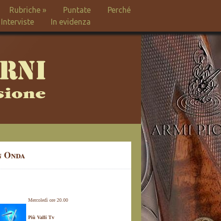
Rubriche
»
Puntate
Perché
Interviste
In evidenza
n Onda
Mercoledì ore 20.00
Più Valli Tv