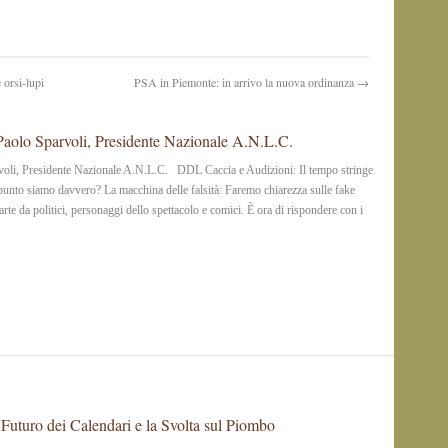
orsi-lupi
PSA in Piemonte: in arrivo la nuova ordinanza →
olo Sparvoli, Presidente Nazionale A.N.L.C.
li, Presidente Nazionale A.N.L.C. DDL Caccia e Audizioni: Il tempo stringe
 punto siamo davvero? La macchina delle falsità: Faremo chiarezza sulle fake
’arte da politici, personaggi dello spettacolo e comici. È ora di rispondere con i
 Futuro dei Calendari e la Svolta sul Piombo