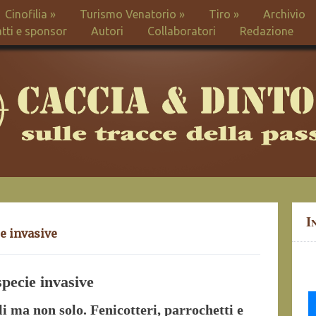
Cinofilia
»
Turismo Venatorio
»
Tiro
»
Archivio
tti e sponsor
Autori
Collaboratori
Redazione
I
ie invasive
specie invasive
li ma non solo. Fenicotteri, parrochetti e