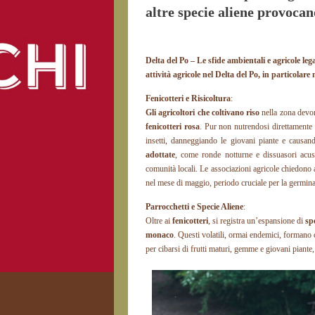
altre specie aliene provocan
Delta del Po – Le sfide ambientali e agricole lega
attività agricole nel Delta del Po, in particolare 
Fenicotteri e Risicoltura
:
Gli agricoltori che coltivano riso
nella zona devon
fenicotteri rosa
. Pur non nutrendosi direttamente de
insetti, danneggiando le giovani piante e causand
adottate
, come ronde notturne e dissuasori acust
comunità locali. Le associazioni agricole chiedono al
nel mese di maggio, periodo cruciale per la germina
Parrocchetti e Specie Aliene
:
Oltre ai
fenicotteri
, si registra un’espansione di
spe
monaco
. Questi volatili, ormai endemici, formano c
per cibarsi di frutti maturi, gemme e giovani piante, 