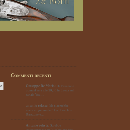
Commenti recenti
Giuseppe De Maria:
Da Bruzzone
domani sera alle 20,30 in diretta sul
canale You…
antonio celeste:
Mi piacerebbe
avere un parere dell' On. Fiocchi -
Bruzzone e…
Antonio celeste:
Sarebbe
interessante sapere la soluzione per