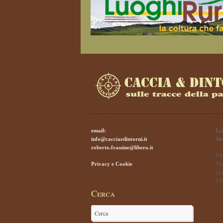
email:
Lo
info@cacciaedintorni.it
Si
roberto.frassine@libero.it
R&
Privacy e Cookie
Via
Cel
P.
Cerca