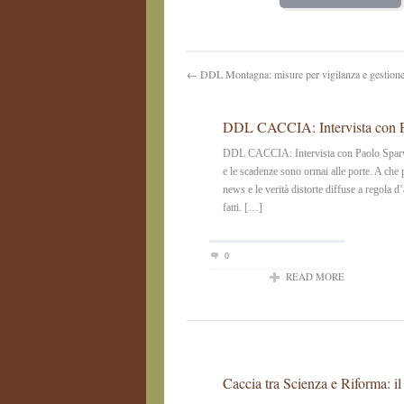
← DDL Montagna: misure per vigilanza e gestione 
DDL CACCIA: Intervista con Pa
DDL CACCIA: Intervista con Paolo Sparvo
e le scadenze sono ormai alle porte. A che
news e le verità distorte diffuse a regola d
fatti. […]
0
READ MORE
Caccia tra Scienza e Riforma: il