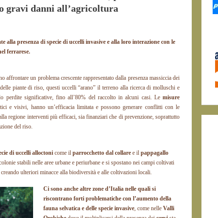
o gravi danni all’agricoltura
te alla presenza di specie di uccelli invasive e alla loro interazione con le
nel ferrarese.
o affrontare un problema crescente rappresentato dalla presenza massiccia dei
lle piante di riso, questi uccelli “arano” il terreno alla ricerca di molluschi e
o perdite significative, fino all’80% del raccolto in alcuni casi. Le
misure
ici e visivi, hanno un’efficacia limitata e possono generare conflitti con le
la regione interventi più efficaci, sia finanziari che di prevenzione, soprattutto
zione del riso.
cie di uccelli alloctoni
come il
parrocchetto dal collare
e il
pappagallo
olonie stabili nelle aree urbane e periurbane e si spostano nei campi coltivati
creando ulteriori minacce alla biodiversità e alle coltivazioni locali.
Ci sono anche altre zone d’Italia nelle quali si
riscontrano forti problematiche con l’aumento della
fauna selvatica e delle specie invasive
, come nelle
Valli