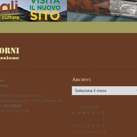
Archivi
gin
temap
Archivi
B MEDIA di Frassine Roberto
 Vittorio Veneto, 38 – 25060 Collebeato BS
l.
393 9408881
Agosto 2026
IVA e C.F. 042325709
L
M
M
G
V
S
D
1
2
3
4
5
6
7
8
9
10
11
12
13
14
15
16