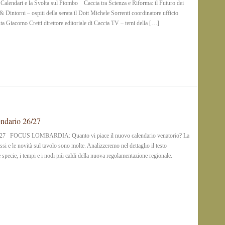
i Calendari e la Svolta sul Piombo Caccia tra Scienza e Riforma: il Futuro dei
 Dintorni – ospiti della serata il Dott Michele Sorrenti coordinatore ufficio
lista Giacomo Cretti direttore editoriale di Caccia TV – temi della […]
endario 26/27
26/27 FOCUS LOMBARDIA: Quanto vi piace il nuovo calendario venatorio? La
si e le novità sul tavolo sono molte. Analizzeremo nel dettaglio il testo
e specie, i tempi e i nodi più caldi della nuova regolamentazione regionale.