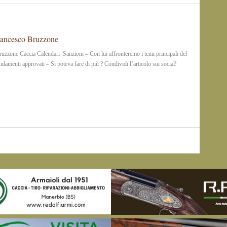
Francesco Bruzzone
ruzzone Caccia Calendari Sanzioni – Con lui affronteremo i temi principali del
enti approvati – Si poteva fare di più ? Condividi l’articolo sui social!