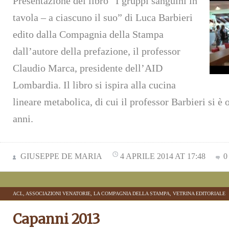
Presentazione del libro “I gruppi sanguini in
tavola – a ciascuno il suo” di Luca Barbieri
edito dalla Compagnia della Stampa
dall’autore della prefazione, il professor
Claudio Marca, presidente dell’AID
Lombardia. Il libro si ispira alla cucina
lineare metabolica, di cui il professor Barbieri si è
anni.
GIUSEPPE DE MARIA
4 APRILE 2014 AT 17:48
0
ACL
,
ASSOCIAZIONI VENATORIE
,
LA COMPAGNIA DELLA STAMPA
,
VETRINA EDITORIALE
Capanni 2013