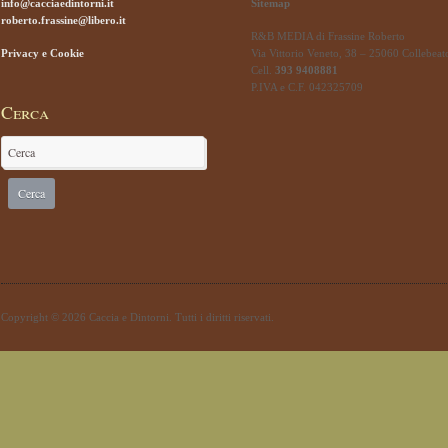
info@cacciaedintorni.it
Sitemap
roberto.frassine@libero.it
R&B MEDIA di Frassine Roberto
Privacy e Cookie
Via Vittorio Veneto, 38 – 25060 Collebeat
Cell.
393 9408881
P.IVA e C.F. 042325709
Cerca
Copyright © 2026 Caccia e Dintorni. Tutti i diritti riservati.