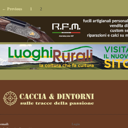
← Previous
1
2
email:
Login