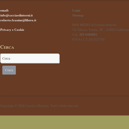
email:
Login
info@cacciaedintorni.it
Sitemap
roberto.frassine@libero.it
R&B MEDIA di Frassine Roberto
Privacy e Cookie
Via Vittorio Veneto, 38 – 25060 Collebeat
Cell.
393 9408881
P.IVA e C.F. 042325709
Cerca
Copyright © 2026 Caccia e Dintorni. Tutti i diritti riservati.