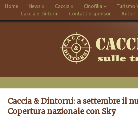
Home
News
»
Caccia
»
Cinofilia
»
Turismo 
Caccia e Dintorni
Contatti e sponsor
Autori
Caccia & Dintorni: a settembre il nu
Copertura nazionale con Sky