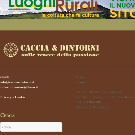
email:
Login
info@cacciaedintorni.it
Sitemap
roberto.frassine@libero.it
R&B MEDIA di Frassine Roberto
Privacy e Cookie
Via Vittorio Veneto, 38 – 25060 Collebeat
Cell.
393 9408881
P.IVA e C.F. 042325709
Cerca