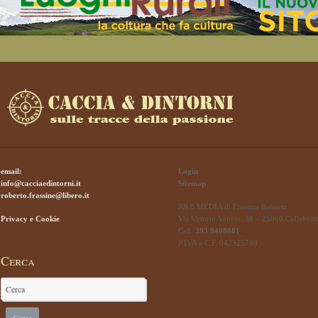
email:
Login
info@cacciaedintorni.it
Sitemap
roberto.frassine@libero.it
R&B MEDIA di Frassine Roberto
Privacy e Cookie
Via Vittorio Veneto, 38 – 25060 Collebeat
Cell.
393 9408881
P.IVA e C.F. 042325709
Cerca