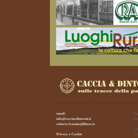
email:
Lo
info@cacciaedintorni.it
Si
roberto.frassine@libero.it
R&
Privacy e Cookie
Via