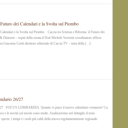
 Futuro dei Calendari e la Svolta sul Piombo
i Calendari e la Svolta sul Piombo Caccia tra Scienza e Riforma: il Futuro dei
 Dintorni – ospiti della serata il Dott Michele Sorrenti coordinatore ufficio
lista Giacomo Cretti direttore editoriale di Caccia TV – temi della […]
endario 26/27
26/27 FOCUS LOMBARDIA: Quanto vi piace il nuovo calendario venatorio? La
si e le novità sul tavolo sono molte. Analizzeremo nel dettaglio il testo
e specie, i tempi e i nodi più caldi della nuova regolamentazione regionale.