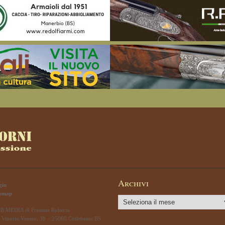
Archivi
gin
temap
Archivi
B MEDIA di Frassine Roberto
 Vittorio Veneto, 38 – 25060 Collebeato BS