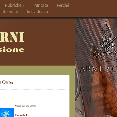
Rubriche
»
Puntate
Perché
Interviste
In evidenza
n Onda
Mercoledì ore 20.00
Più Valli Tv