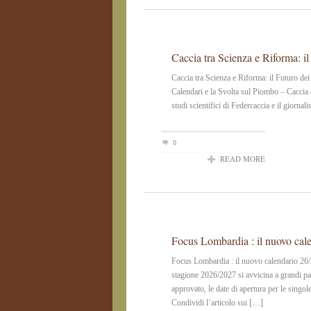
Caccia tra Scienza e Riforma: il
Caccia tra Scienza e Riforma: il Futuro de
Calendari e la Svolta sul Piombo – Caccia &
studi scientifici di Federcaccia e il giorna
0
READ MORE
Focus Lombardia : il nuovo cal
Focus Lombardia : il nuovo calendario 
stagione 2026/2027 si avvicina a grandi pas
approvato, le date di apertura per le singol
Condividi l’articolo sui […]