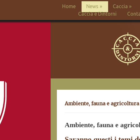
Home
News
»
Caccia
»
Caccia e Dintorni
Conta
Ambiente, fauna e agricoltura 
Ambiente, fauna e agricolt
Saranno questi i temi d