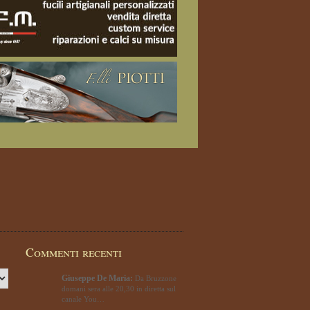
Commenti recenti
Giuseppe De Maria:
Da Bruzzone
domani sera alle 20,30 in diretta sul
canale You…