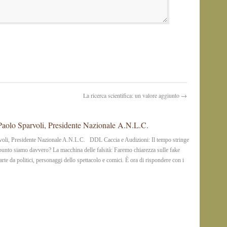
La ricerca scientifica: un valore aggiunto →
olo Sparvoli, Presidente Nazionale A.N.L.C.
li, Presidente Nazionale A.N.L.C. DDL Caccia e Audizioni: Il tempo stringe
 punto siamo davvero? La macchina delle falsità: Faremo chiarezza sulle fake
’arte da politici, personaggi dello spettacolo e comici. È ora di rispondere con i