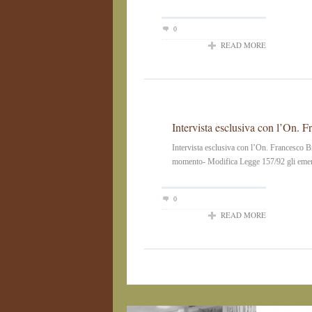
0
READ MORE
Intervista esclusiva con l’On. 
Intervista esclusiva con l’On. Francesco B
momento- Modifica Legge 157/92 gli emendam
0
READ MORE