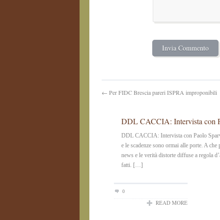
← Per FIDC Brescia pareri ISPRA improponibili
DDL CACCIA: Intervista con Pa
DDL CACCIA: Intervista con Paolo Sparvo
e le scadenze sono ormai alle porte. A che
news e le verità distorte diffuse a regola d
fatti. […]
0
READ MORE