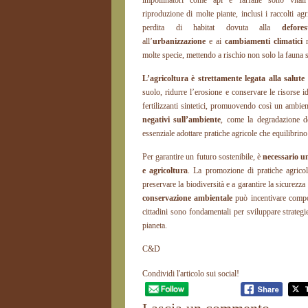
impollinatori come api e farfalle sono vital
riproduzione di molte piante, inclusi i raccolti agr
perdita di habitat dovuta alla
defores
all’
urbanizzazione
e ai
cambiamenti climatici
m
molte specie, mettendo a rischio non solo la fauna s
L’agricoltura è strettamente legata alla salute
suolo, ridurre l’erosione e conservare le risorse id
fertilizzanti sintetici, promuovendo così un ambie
negativi sull’ambiente
, come la degradazione de
essenziale adottare pratiche agricole che equilibrin
Per garantire un futuro sostenibile, è
necessario u
e agricoltura
. La promozione di pratiche agricol
preservare la biodiversità e a garantire la sicurezza
conservazione ambientale
può incentivare comport
cittadini sono fondamentali per sviluppare strategie
pianeta.
C&D
Condividi l'articolo sui social!