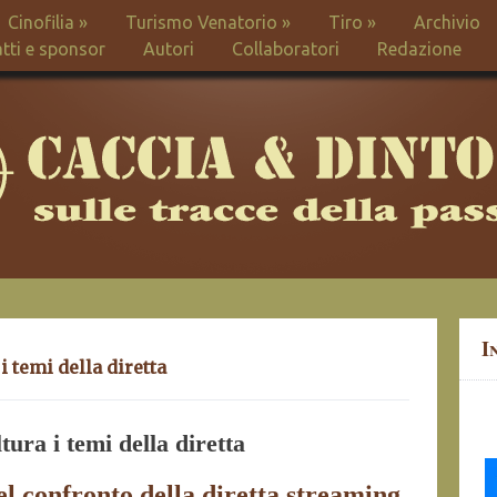
Cinofilia
»
Turismo Venatorio
»
Tiro
»
Archivio
tti e sponsor
Autori
Collaboratori
Redazione
I
i temi della diretta
ura i temi della diretta
el confronto della diretta streaming