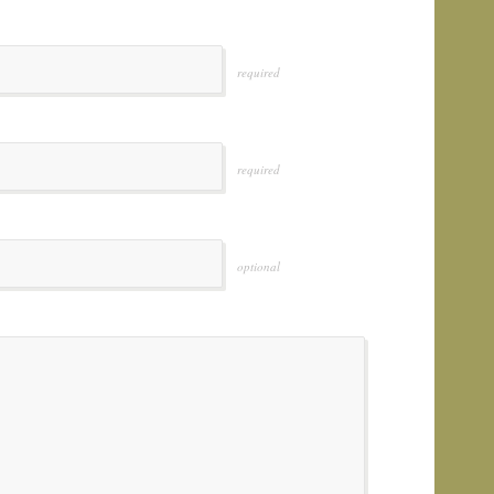
required
required
optional