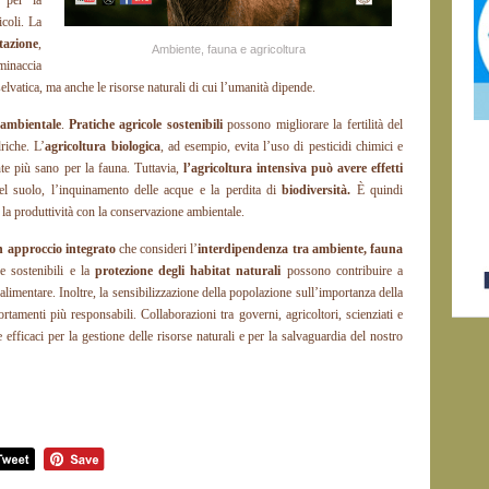
i per la
icoli. La
tazione
,
Ambiente, fauna e agricoltura
inaccia
elvatica, ma anche le risorse naturali di cui l’umanità dipende.
 ambientale
.
Pratiche agricole sostenibili
possono migliorare la fertilità del
riche. L’
agricoltura biologica
, ad esempio, evita l’uso di pesticidi chimici e
nte più sano per la fauna. Tuttavia,
l’agricoltura intensiva può avere effetti
l suolo, l’inquinamento delle acque e la perdita di
biodiversità.
È quindi
o la produttività con la conservazione ambientale.
n approccio integrato
che consideri l’
interdipendenza tra ambiente, fauna
e sostenibili e la
protezione degli habitat naturali
possono contribuire a
 alimentare. Inoltre, la sensibilizzazione della popolazione sull’importanza della
amenti più responsabili. Collaborazioni tra governi, agricoltori, scienziati e
 efficaci per la gestione delle risorse naturali e per la salvaguardia del nostro