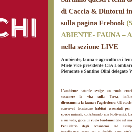
di Caccia & Dintorni i
sulla pagina Fcebook
(
ABIENTE- FAUNA – A
nella sezione LIVE
Ambiente, fauna e agricoltura i temi
Miele Vice presidente CIA Lombard
Piemonte e Santino Olini delegato 
L’
ambiente
naturale
svolge un ruolo cruci
sostenere la vita sulla Terra
,
influ
direttamente la fauna e l’agricoltura
. Gli ecosi
conservati forniscono
habitat essenziali per
specie animali
, contribuendo alla biodiversità.
La
a sua volta, gioca un
ruolo fondamentale nel ma
l’equilibrio degli ecosistemi
. Ad esempi