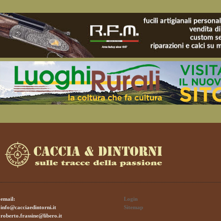
email:
Login
info@cacciaedintorni.it
Sitemap
roberto.frassine@libero.it