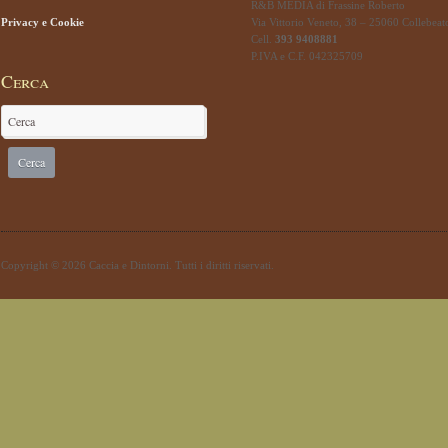
R&B MEDIA di Frassine Roberto
Privacy e Cookie
Via Vittorio Veneto, 38 – 25060 Collebeat
Cell.
393 9408881
P.IVA e C.F. 042325709
Cerca
Copyright © 2026 Caccia e Dintorni. Tutti i diritti riservati.