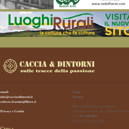
email:
Login
info@cacciaedintorni.it
Sitemap
roberto.frassine@libero.it
R&B MEDIA di Frassine Roberto
Privacy e Cookie
Via Vittorio Veneto, 38 – 25060 Collebeat
Cell.
393 9408881
P.IVA e C.F. 042325709
Cerca