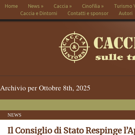
Home
News
»
Caccia
»
Cinofilia
»
Turismo 
Caccia e Dintorni
Contatti e sponsor
Autori
Archivio per Ottobre 8th, 2025
NEWS
Il Consiglio di Stato Respinge l’A