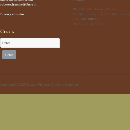
roberto.frassine@libero.it
R&B MEDIA di Frassine Roberto
Privacy e Cookie
Via Vittorio Veneto, 38 – 25060 Collebeat
Cell.
393 9408881
P.IVA e C.F. 042325709
Cerca
Copyright © 2026 Caccia e Dintorni. Tutti i diritti riservati.