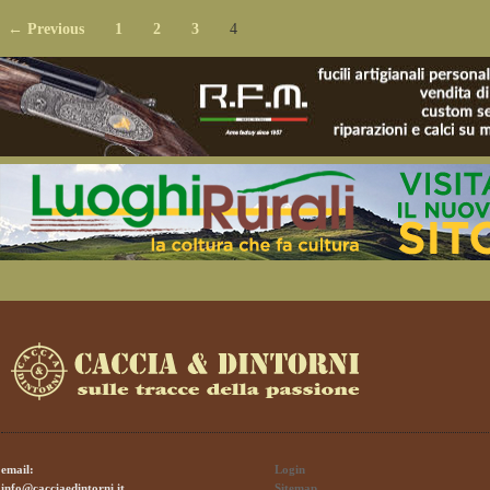
← Previous
1
2
3
4
email:
Login
info@cacciaedintorni.it
Sitemap