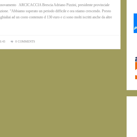
nnovamento ARCICACCIA Brescia Adriano Pizzini, presidente provinciale
azione. “Abbiamo superato un periodo difficile e ora stiamo crescendo. Presto
hialiai ad un costo contenuto d 130 euro e ci sono molti iscritti anche da altre
6:43
0 COMMENTS