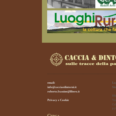
email:
Lo
info@cacciaedintorni.it
Si
roberto.frassine@libero.it
R&
Privacy e Cookie
Via
Cel
P.
Cerca