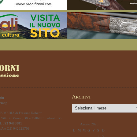
Archivi
gin
temap
Archivi
B MEDIA di Frassine Roberto
 Vittorio Veneto, 38 – 25060 Collebeato BS
l.
393 9408881
Agosto 2026
IVA e C.F. 042325709
L
M
M
G
V
S
D
1
2