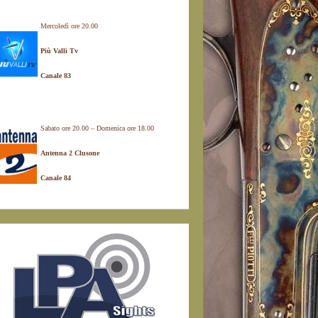
Mercoledì ore 20.00
Più Valli Tv
Canale 83
Sabato ore 20.00 – Domenica ore 18.00
Antenna 2 Clusone
Canale 84