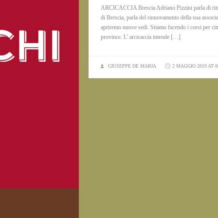
ARCICACCIA Brescia Adriano Pizzini parla di ri
di Brescia, parla del rinnovamento della sua associ
apriremo nuove sedi. Stiamo facendo i corsi per cing
province. L’ arcicaccia intende […]
GIUSEPPE DE MARIA
2 MAGGIO 2019 AT 0