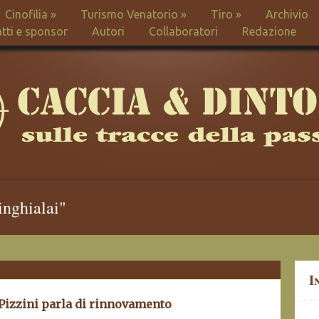
Cinofilia
»
Turismo Venatorio
»
Tiro
»
Archivio
tti e sponsor
Autori
Collaboratori
Redazione
inghialai"
I
izzini parla di rinnovamento