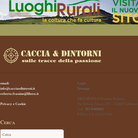
email:
Login
info@cacciaedintorni.it
Sitemap
roberto.frassine@libero.it
R&B MEDIA di Frassine Roberto
Privacy e Cookie
Via Vittorio Veneto, 38 – 25060 Collebeat
Cell.
393 9408881
P.IVA e C.F. 042325709
Cerca