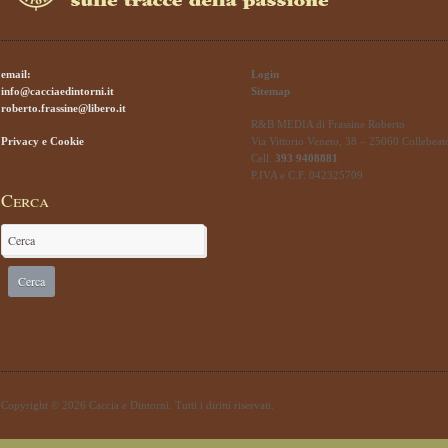
email:
Login
info@cacciaedintorni.it
Sitemap
roberto.frassine@libero.it
R&B MEDIA di Frassine Roberto
Privacy e Cookie
Via Vittorio Veneto, 38 – 25060 Collebeat
Cell.
393 9408881
P.IVA e C.F. 042325709
Cerca
Copyright © 2026 Caccia e Dintorni. Tutti i diritti riservati.