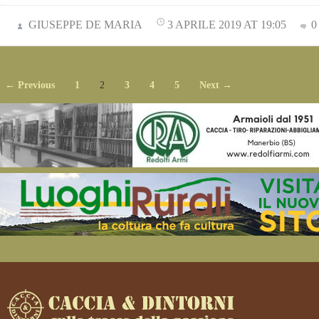
GIUSEPPE DE MARIA
3 APRILE 2019 AT 19:05
0
← Previous
1
2
3
4
5
Next →