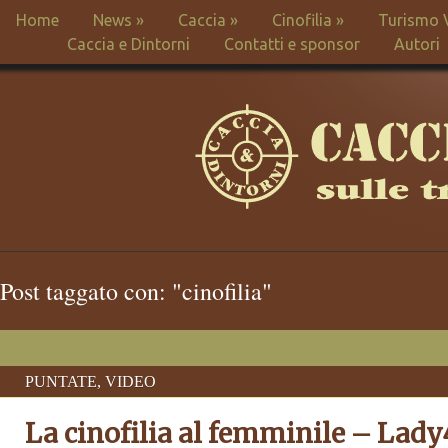
Home
News
»
Caccia
»
Cinofilia
»
Turismo 
Caccia e Dintorni
Contatti e sponsor
Autori
Post taggato con: "cinofilia"
PUNTATE
,
VIDEO
La cinofilia al femminile – Lad