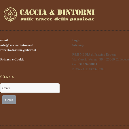
email:
Login
info@cacciaedintorni.it
Sitemap
roberto.frassine@libero.it
R&B MEDIA di Frassine Roberto
Privacy e Cookie
Via Vittorio Veneto, 38 – 25060 Collebeat
Cell.
393 9408881
P.IVA e C.F. 042325709
Cerca