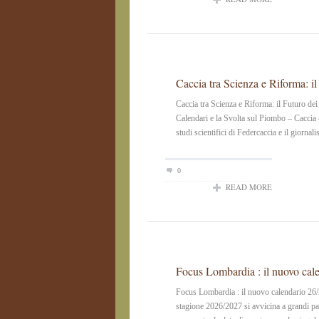
Caccia tra Scienza e Riforma: il
Caccia tra Scienza e Riforma: il Futuro de
Calendari e la Svolta sul Piombo – Caccia &
studi scientifici di Federcaccia e il giorna
0
READ MORE
Focus Lombardia : il nuovo cal
Focus Lombardia : il nuovo calendario 
stagione 2026/2027 si avvicina a grandi pas