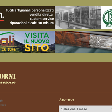
Archivi
gin
temap
Archivi