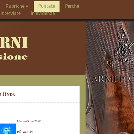
Rubriche
»
Puntate
Perché
Interviste
In evidenza
n Onda
Mercoledì ore 20.00
Più Valli Tv