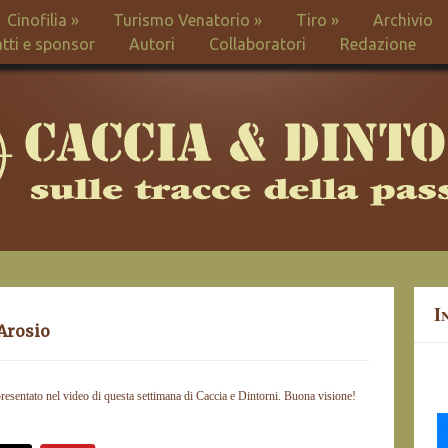
Cinofilia
»
Turismo Venatorio
»
Tiro
»
Archivio
tti e sponsor
Autori
Collaboratori
Redazione
I
 Arosio
resentato nel video di questa settimana di Caccia e Dintorni. Buona visione!