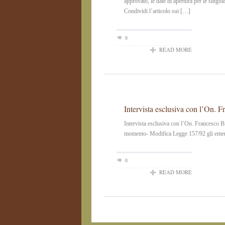
approvato, le date di apertura per le singol
Condividi l’articolo sui […]
0
READ MORE
Intervista esclusiva con l’On. 
Intervista esclusiva con l’On. Francesco B
momento- Modifica Legge 157/92 gli emendam
0
READ MORE