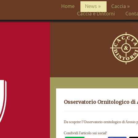
Home
News
»
Caccia
»
Caccia e Dintorni
Conta
Osservatorio Ornitologico di
Da scoprire l’Osservatorio ornitologico di Arosio p
Condividi l'articolo sui social!