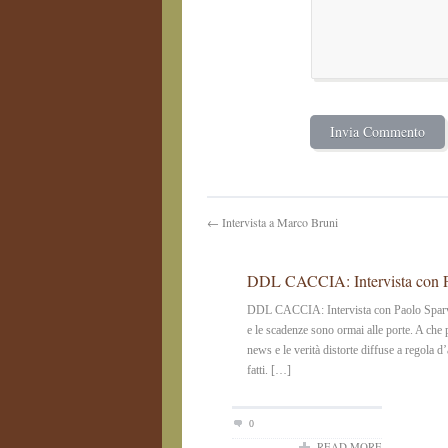
← Intervista a Marco Bruni
DDL CACCIA: Intervista con Pa
DDL CACCIA: Intervista con Paolo Sparvo
e le scadenze sono ormai alle porte. A che
news e le verità distorte diffuse a regola d
fatti. […]
0
READ MORE