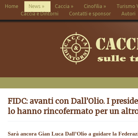
Home
News
»
Caccia
»
Cinofilia
»
Turismo 
Caccia e Dintorni
Contatti e sponsor
Autori
FIDC: avanti con Dall’Olio. I presid
lo hanno rincofermato per un altr
Sarà ancora Gian Luca Dall’Olio a guidare la Federazi