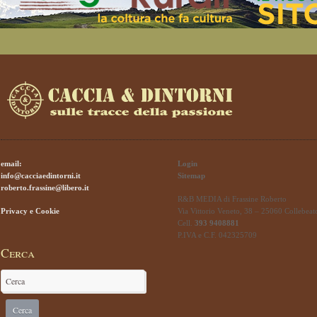
email:
Login
info@cacciaedintorni.it
Sitemap
roberto.frassine@libero.it
R&B MEDIA di Frassine Roberto
Privacy e Cookie
Via Vittorio Veneto, 38 – 25060 Collebeat
Cell.
393 9408881
P.IVA e C.F. 042325709
Cerca