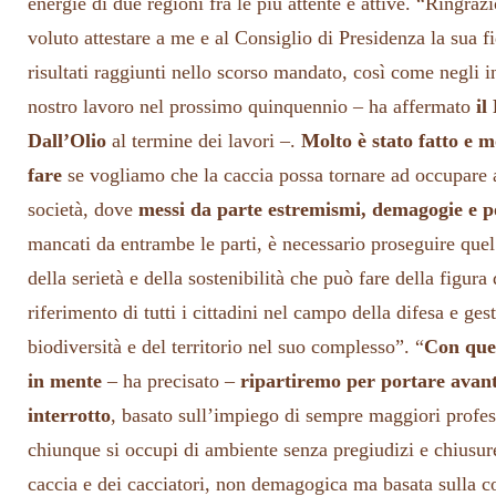
energie di due regioni fra le più attente e attive. “Ringra
voluto attestare a me e al Consiglio di Presidenza la sua fi
risultati raggiunti nello scorso mandato, così come negli i
nostro lavoro nel prossimo quinquennio – ha affermato
il
Dall’Olio
al termine dei lavori –.
Molto è stato fatto e 
fare
se vogliamo che la caccia possa tornare ad occupare a 
società, dove
messi da parte estremismi, demagogie e p
mancati da entrambe le parti, è necessario proseguire que
della serietà e della sostenibilità che può fare della figura
riferimento di tutti i cittadini nel campo della difesa e ges
biodiversità e del territorio nel suo complesso”. “
Con ques
in mente
– ha precisato –
ripartiremo per portare avan
interrotto
, basato sull’impiego di sempre maggiori profes
chiunque si occupi di ambiente senza pregiudizi e chiusure
caccia e dei cacciatori, non demagogica ma basata sulla co