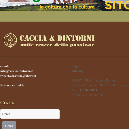
email:
Login
info@cacciaedintorni.it
Sitemap
roberto.frassine@libero.it
R&B MEDIA di Frassine Roberto
Privacy e Cookie
Via Vittorio Veneto, 38 – 25060 Collebeat
Cell.
393 9408881
P.IVA e C.F. 042325709
Cerca