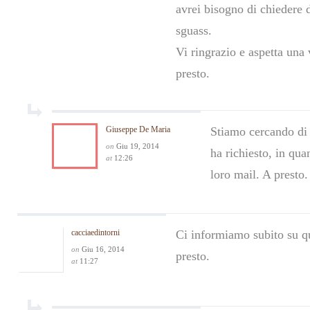
avrei bisogno di chiedere 
sguass.
Vi ringrazio e aspetta una 
presto.
Giuseppe De Maria
Stiamo cercando di 
on
Giu 19, 2014
ha richiesto, in qu
at
12:26
loro mail. A presto.
cacciaedintorni
Ci informiamo subito su qu
on
Giu 16, 2014
presto.
at
11:27