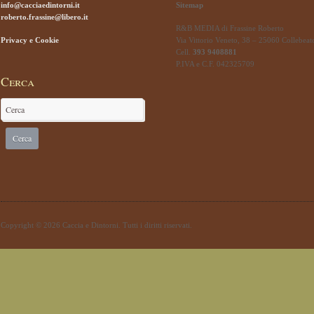
info@cacciaedintorni.it
Sitemap
roberto.frassine@libero.it
R&B MEDIA di Frassine Roberto
Privacy e Cookie
Via Vittorio Veneto, 38 – 25060 Collebeat
Cell.
393 9408881
P.IVA e C.F. 042325709
Cerca
Copyright © 2026 Caccia e Dintorni. Tutti i diritti riservati.