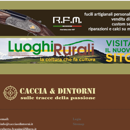
email:
Login
info@cacciaedintorni.it
Sitemap
roberto.frassine@libero.it