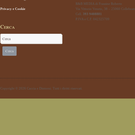
R&B MEDIA di Frassine Roberto
Privacy e Cookie
Via Vittorio Veneto, 38 – 25060 Collebeat
Cell.
393 9408881
P.IVA e C.F. 042325709
Cerca
Copyright © 2026 Caccia e Dintorni. Tutti i diritti riservati.