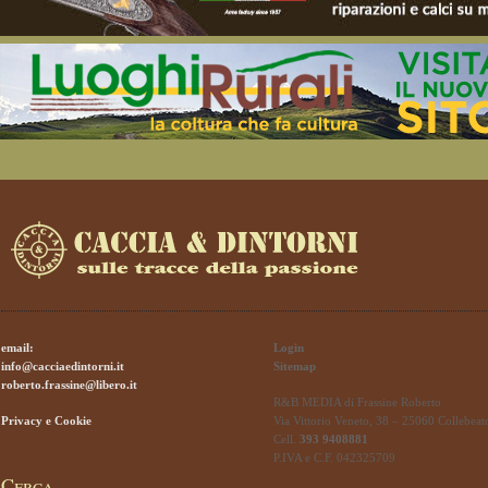
email:
Login
info@cacciaedintorni.it
Sitemap
roberto.frassine@libero.it
R&B MEDIA di Frassine Roberto
Privacy e Cookie
Via Vittorio Veneto, 38 – 25060 Collebeat
Cell.
393 9408881
P.IVA e C.F. 042325709
Cerca