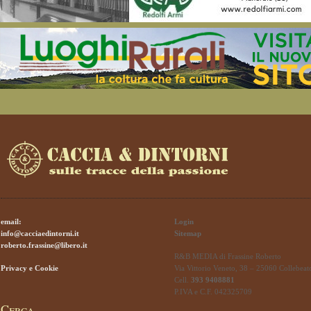
email:
Login
info@cacciaedintorni.it
Sitemap
roberto.frassine@libero.it
R&B MEDIA di Frassine Roberto
Privacy e Cookie
Via Vittorio Veneto, 38 – 25060 Collebeat
Cell.
393 9408881
P.IVA e C.F. 042325709
Cerca