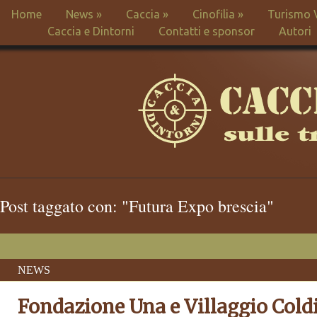
Home
News
»
Caccia
»
Cinofilia
»
Turismo 
Caccia e Dintorni
Contatti e sponsor
Autori
Post taggato con: "Futura Expo brescia"
NEWS
Fondazione Una e Villaggio Cold