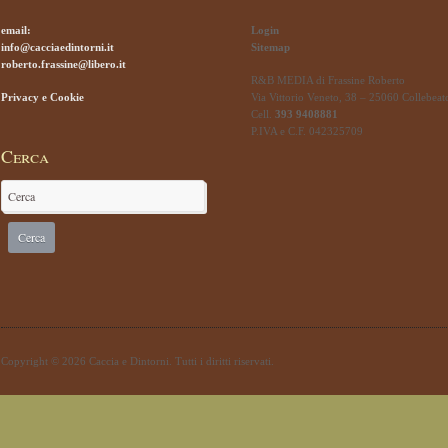
email:
Login
info@cacciaedintorni.it
Sitemap
roberto.frassine@libero.it
R&B MEDIA di Frassine Roberto
Privacy e Cookie
Via Vittorio Veneto, 38 – 25060 Collebeat
Cell.
393 9408881
P.IVA e C.F. 042325709
Cerca
Copyright © 2026 Caccia e Dintorni. Tutti i diritti riservati.