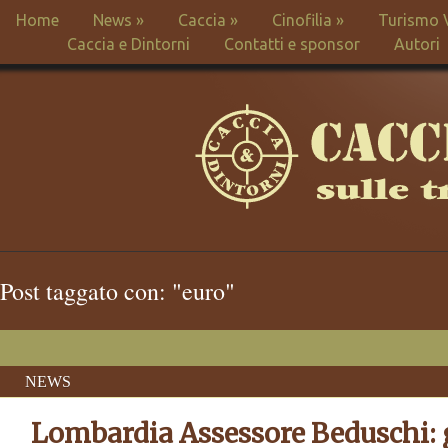
Home
News
»
Caccia
»
Cinofilia
»
Turismo 
Caccia e Dintorni
Contatti e sponsor
Autori
Post taggato con: "euro"
NEWS
Lombardia Assessore Beduschi: g