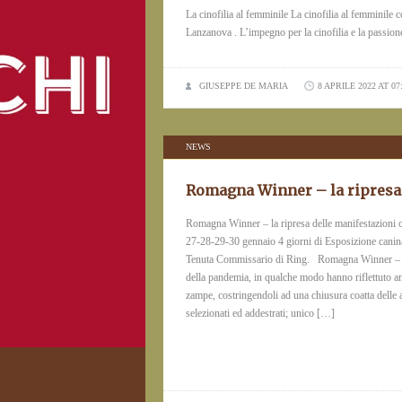
La cinofilia al femminile La cinofilia al femminile
Lanzanova . L’impegno per la cinofilia e la passion
GIUSEPPE DE MARIA
8 APRILE 2022 AT 07
NEWS
Romagna Winner – la ripresa 
Romagna Winner – la ripresa delle manifestazioni
27-28-29-30 gennaio 4 giorni di Esposizione canin
Tenuta Commissario di Ring. Romagna Winner – Gli
della pandemia, in qualche modo hanno riflettuto an
zampe, costringendoli ad una chiusura coatta delle a
selezionati ed addestrati; unico […]