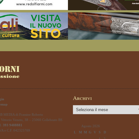
Archivi
gin
temap
Archivi
B MEDIA di Frassine Roberto
 Vittorio Veneto, 38 – 25060 Collebeato BS
l.
393 9408881
Agosto 2026
IVA e C.F. 042325709
L
M
M
G
V
S
D
1
2