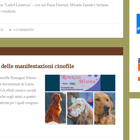
 con “Lady4 Leonessa” – con noi Daria Florenzi, Micaela Zanotti e Stefania
e venatoria
:35
0 COMMENTS
delle manifestazioni cinofile
 cinofile Romagna Winner –
a documentati da Laura
 effetti storico-sociali
che sugli amici a quattro
ttività per l quali vengono