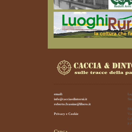
email:
Lo
info@cacciaedintorni.it
Si
roberto.frassine@libero.it
R&
Privacy e Cookie
Via
Cel
P.
Cerca