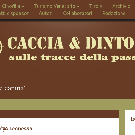
Cinofilia
»
Turismo Venatorio
»
Tiro
»
Archivio
tti e sponsor
Autori
Collaboratori
Redazione
ne canina"
I
ady4 Leonessa