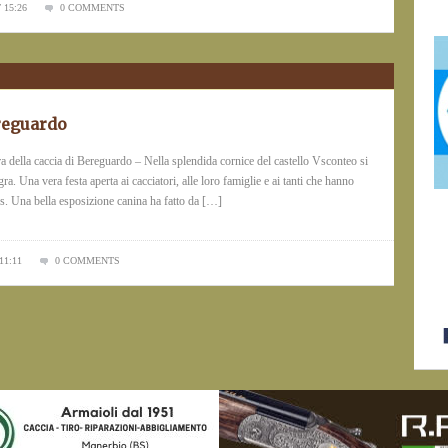
 15:26
0 COMMENTS
ereguardo
della caccia di Bereguardo – Nella splendida cornice del castello Vsconteo si
. Una vera festa aperta ai cacciatori, alle loro famiglie e ai tanti che hanno
ds. Una bella esposizione canina ha fatto da […]
11:11
0 COMMENTS