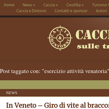
Home
News
»
Caccia
»
Cinofilia
»
Turismo 
Caccia e Dintorni
Contatti e sponsor
Autori
Post taggato con: "esercizio attività venatoria
NEWS
In Veneto – Giro di vite al bracc