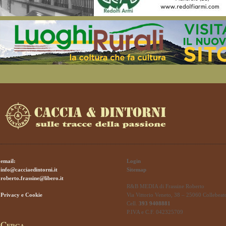
email:
Login
info@cacciaedintorni.it
Sitemap
roberto.frassine@libero.it
R&B MEDIA di Frassine Roberto
Privacy e Cookie
Via Vittorio Veneto, 38 – 25060 Collebeat
Cell.
393 9408881
P.IVA e C.F. 042325709
Cerca