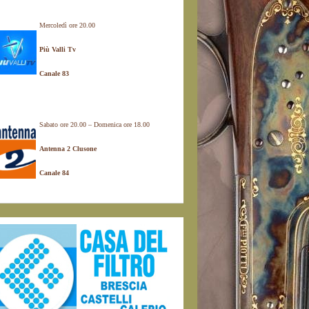
Mercoledì ore 20.00
Più Valli Tv
Canale 83
Sabato ore 20.00 – Domenica ore 18.00
Antenna 2 Clusone
Canale 84