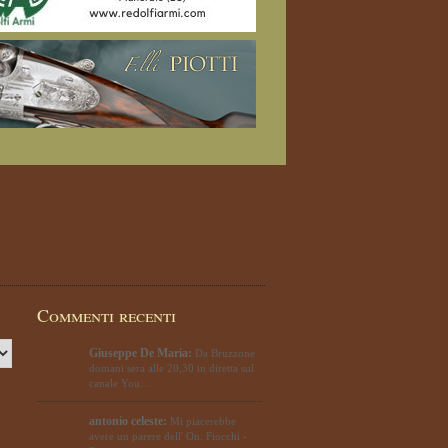
Commenti recenti
Giuseppe De Maria:
Da Bruzzone
domani sera alle 20,30 in diretta sul
canale You…
antonio celeste:
Mi piacerebbe
avere un parere dell' On. Fiocchi -