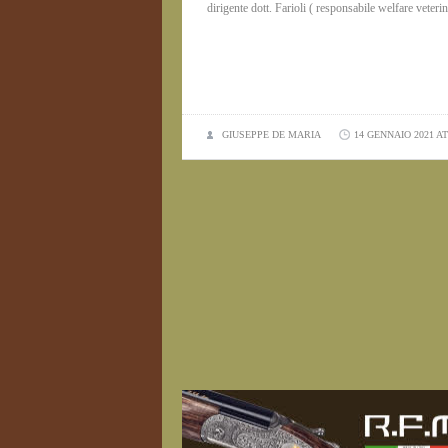
dirigente dott. Farioli ( responsabile welfare veteri
GIUSEPPE DE MARIA
14 GENNAIO 2021 AT