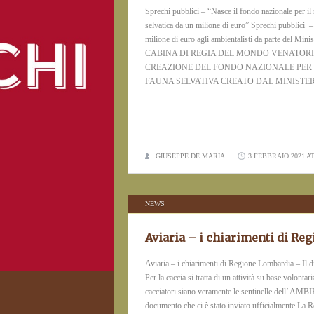
Sprechi pubblici – “Nasce il fondo nazionale per il
selvatica da un milione di euro” Sprechi pubblici – 
milione di euro agli ambientalisti da parte del Min
CABINA DI REGIA DEL MONDO VENATORI
CREAZIONE DEL FONDO NAZIONALE PER 
FAUNA SELVATIVA CREATO DAL MINISTER
GIUSEPPE DE MARIA
3 FEBBRAIO 2021 AT
NEWS
Aviaria – i chiarimenti di Re
Aviaria – i chiarimenti di Regione Lombardia – Il di
Per la caccia si tratta di un attività su base volonta
cacciatori siano veramente le sentinelle dell’ AMB
documento che ci è stato inviato ufficialmente La Re