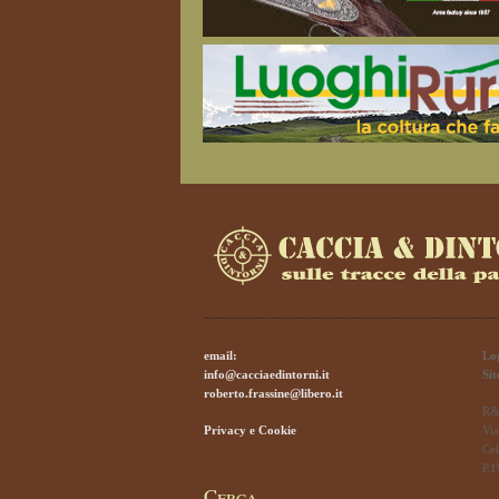
email:
Lo
info@cacciaedintorni.it
Si
roberto.frassine@libero.it
R&
Privacy e Cookie
Via
Cel
P.
Cerca