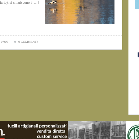
niario), si chiariscono i […]
 07:06
0 COMMENTS