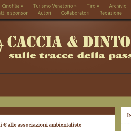
Cinofilia
»
Turismo Venatorio
»
Tiro
»
Archivio
tti e sponsor
Autori
Collaboratori
Redazione
"
I
i € alle associazioni ambientaliste