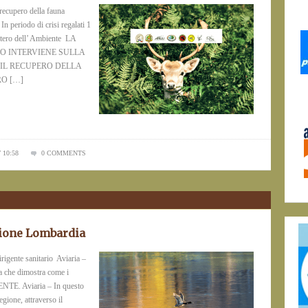
 recupero della fauna
In periodo di crisi regalati 1
istero dell’ Ambiente LA
O INTERVIENE SULLA
IL RECUPERO DELLA
O […]
 10:58
0 COMMENTS
gione Lombardia
rigente sanitario Aviaria –
ria che dimostra come i
IENTE. Aviaria – In questo
gione, attraverso il