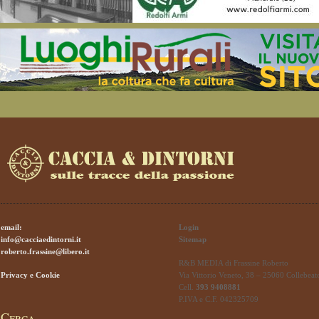
email:
Login
info@cacciaedintorni.it
Sitemap
roberto.frassine@libero.it
R&B MEDIA di Frassine Roberto
Privacy e Cookie
Via Vittorio Veneto, 38 – 25060 Collebeat
Cell.
393 9408881
P.IVA e C.F. 042325709
Cerca