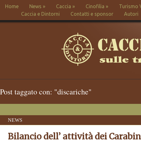
Home
News
»
Caccia
»
Cinofilia
»
Turismo 
Caccia e Dintorni
Contatti e sponsor
Autori
Post taggato con: "discariche"
NEWS
Bilancio dell’ attività dei Carabin