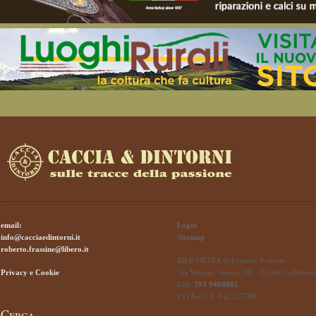
email:
Login
info@cacciaedintorni.it
Sitemap
roberto.frassine@libero.it
R&B MEDIA di Frassine Roberto
Privacy e Cookie
Via Vittorio Veneto, 38 – 25060 Collebeat
Cell.
393 9408881
P.IVA e C.F. 042325709
Cerca