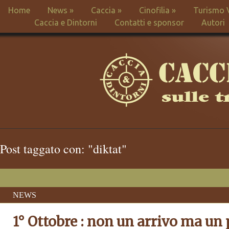
Home
News
»
Caccia
»
Cinofilia
»
Turismo 
Caccia e Dintorni
Contatti e sponsor
Autori
Post taggato con: "diktat"
NEWS
1° Ottobre : non un arrivo ma un 